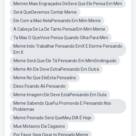
Memes Mais Engraçados DeSera Que Ele Pensa Em Mim
Será QueDevemos Contar Meme
Ele Com a Mao NelaPensando Em Mim Meme
A Cabeça De La De Tanto PensarEm Mim Meme
Ta Mas O QueVoce Pensa Quando Olha Para Mim
Meme Indo Trabalhar Pensando EmX E Dorme Pensando
Em X
Meme Será Que Ele Tá Pensando Em MimSmilinguido
Meme Ah Ele Deve EstraPensando Em Outra
Meme No Que EleEsta Pensadno
Eleso Ficando Ali Pensando
Meme Imagem Ele Deve EstaPensando Em Outa
Meme Sabendo QueFui Promovdo E Pensando Nos
Problemas
Meme Pesnado Será QueMeu DIA É Hoje
Mue Motaono Ela Cagaono
Por Favor Seja Oque to Pensado Meme