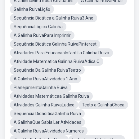
A GalinhaMed Rosa Atividades
A Galinha RuivaPintar
Galinha RuivaLição
Sequência Didática a Galinha Ruiva3 Ano
SequênciaLógica Galinha
A Galinha RuivaPara Imprimir
Sequência Didática Galinha RuivaPinterest
Atividades Para EducacaoInfantil a Galinha Ruiva
Atividade Matematica Galinha RuivaAdica O
Sequência Da Galinha RuivaTeatro
A Galinha RuivaAtividades 1 Ano
PlanejamentoGalinha Ruiva
Atividades Matemáticaa Galinha Ruiva
Atividades Galinha RuivaLudico
Texto a GalinhaChoca
Sequencia DidaditicaGalinha Ruiva
A GalinhaQue Sabia Ler Atividades
A Galinha RuivaAtividades Numeros