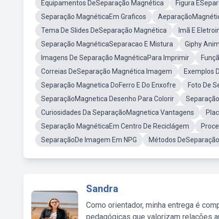
Equipamentos DeSeparação Magnética
Figura ESepa
Separação MagnéticaEm Graficos
AeparaçãoMagnéti
Tema De Slides DeSeparação Magnética
Imã E Eletr
Separação MagnéticaSeparacao E Mistura
Giphy Ani
Imagens De Separação MagnéticaPara Imprimir
Funçã
Correias DeSeparação Magnética Imagem
Exemplos D
Separação Magnetica DoFerro E Do Enxofre
Foto De S
SeparaçãoMagnetica Desenho Para Colorir
Separação
Curiosidades Da SeparaçãoMagnetica Vantagens
Pla
Separação MagnéticaEm Centro De Reciclágem
Proce
SeparaçãoDe Imagem Em NPG
Métodos DeSeparação
Sandra
Como orientador, minha entrega é comp
pedagógicas que valorizam relações au