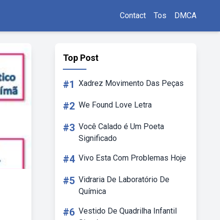
Contact
Tos
DMCA
Top Post
#1
Xadrez Movimento Das Peças
#2
We Found Love Letra
#3
Você Calado é Um Poeta
Significado
#4
Vivo Esta Com Problemas Hoje
#5
Vidraria De Laboratório De
Química
#6
Vestido De Quadrilha Infantil