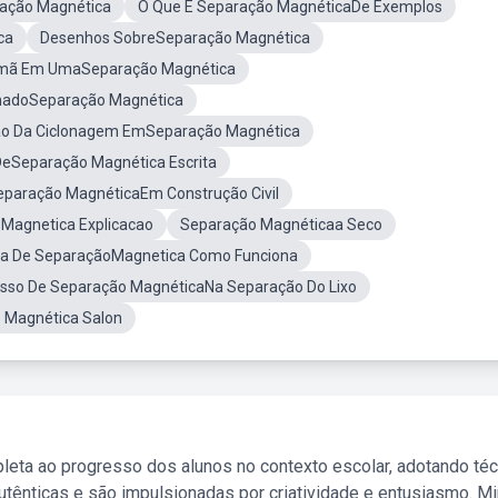
ração Magnética
O Que É Separação MagnéticaDe Exemplos
ca
Desenhos SobreSeparação Magnética
oimã Em UmaSeparação Magnética
madoSeparação Magnética
o Da Ciclonagem EmSeparação Magnética
eSeparação Magnética Escrita
eparação MagnéticaEm Construção Civil
Magnetica Explicacao
Separação Magnéticaa Seco
ca De SeparaçãoMagnetica Como Funciona
sso De Separação MagnéticaNa Separação Do Lixo
 Magnética Salon
leta ao progresso dos alunos no contexto escolar, adotando té
tênticas e são impulsionadas por criatividade e entusiasmo. M