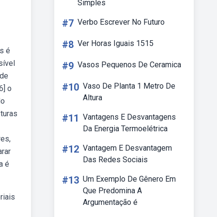
Simples
#7
Verbo Escrever No Futuro
#8
Ver Horas Iguais 1515
s é
sível
#9
Vasos Pequenos De Ceramica
 de
#10
Vaso De Planta 1 Metro De
6] o
Altura
do
turas
#11
Vantagens E Desvantagens
Da Energia Termoelétrica
es,
#12
Vantagem E Desvantagem
arar
Das Redes Sociais
a é
#13
Um Exemplo De Gênero Em
Que Predomina A
riais
Argumentação é