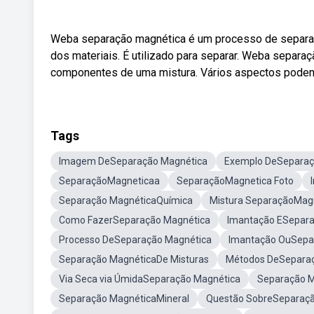
Weba separação magnética é um processo de separaçã
dos materiais. É utilizado para separar. Weba separ
componentes de uma mistura. Vários aspectos podem 
Tags
Imagem DeSeparação Magnética
Exemplo DeSeparaç
SeparaçãoMagneticaa
SeparaçãoMagnetica Foto
Separação MagnéticaQuímica
Mistura SeparaçãoMag
Como FazerSeparação Magnética
Imantação ESepara
Processo DeSeparação Magnética
Imantação OuSepa
Separação MagnéticaDe Misturas
Métodos DeSepara
Via Seca via ÚmidaSeparação Magnética
Separação 
Separação MagnéticaMineral
Questão SobreSeparaçã