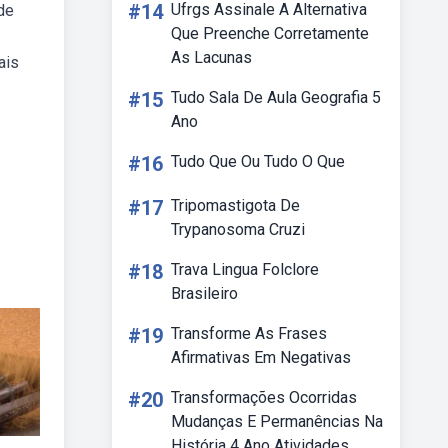
#14
Ufrgs Assinale A Alternativa
de
Que Preenche Corretamente
As Lacunas
ais
#15
Tudo Sala De Aula Geografia 5
Ano
#16
Tudo Que Ou Tudo O Que
#17
Tripomastigota De
Trypanosoma Cruzi
#18
Trava Lingua Folclore
Brasileiro
#19
Transforme As Frases
Afirmativas Em Negativas
#20
Transformações Ocorridas
Mudanças E Permanências Na
História 4 Ano Atividades