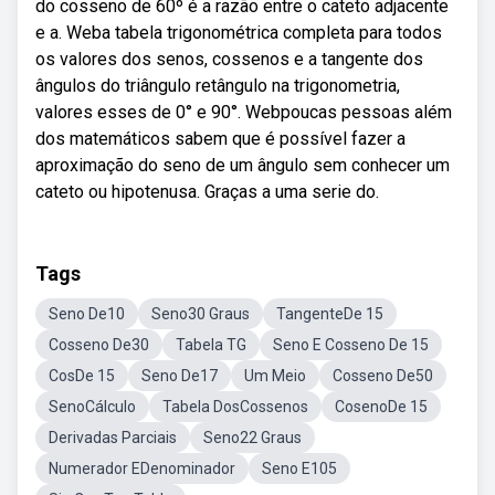
do cosseno de 60º é a razão entre o cateto adjacente
e a. Weba tabela trigonométrica completa para todos
os valores dos senos, cossenos e a tangente dos
ângulos do triângulo retângulo na trigonometria,
valores esses de 0° e 90°. Webpoucas pessoas além
dos matemáticos sabem que é possível fazer a
aproximação do seno de um ângulo sem conhecer um
cateto ou hipotenusa. Graças a uma serie do.
Tags
Seno De10
Seno30 Graus
TangenteDe 15
Cosseno De30
Tabela TG
Seno E Cosseno De 15
CosDe 15
Seno De17
Um Meio
Cosseno De50
SenoCálculo
Tabela DosCossenos
CosenoDe 15
Derivadas Parciais
Seno22 Graus
Numerador EDenominador
Seno E105