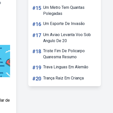
o
#15
Um Metro Tem Quantas
Polegadas
#16
Um Esporte De Invasão
#17
Um Aviao Levanta Voo Sob
Angulo De 20
#18
Triste Fim De Policarpo
Quaresma Resumo
#19
Trava Linguas Em Alemão
#20
Trança Raiz Em Criança
lar de