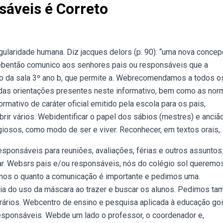
sáveis é Correto
laridade humana. Diz jacques delors (p. 90): “uma nova conce
ebentão comunico aos senhores pais ou responsáveis que a
grupo da sala 3º ano b, que permite a. Webrecomendamos a todos o
das orientações presentes neste informativo, bem como as nor
ativo de caráter oficial emitido pela escola para os pais,
brir vários. Webidentificar o papel dos sábios (mestres) e anciã
giosos, como modo de ser e viver. Reconhecer, em textos orais,.
onsáveis para reuniões, avaliações, férias e outros assuntos.
ar. Websrs pais e/ou responsáveis, nós do colégio sol queremo
emos o quanto a comunicação é importante e pedimos uma.
ia do uso da máscara ao trazer e buscar os alunos. Pedimos t
rios. Webcentro de ensino e pesquisa aplicada à educação goi
esponsáveis. Webde um lado o professor, o coordenador e,