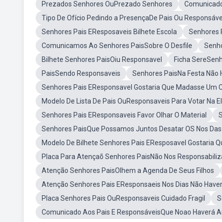
Prezados Senhores OuPrezado Senhores
Comunicado
Tipo De Ofício Pedindo a PresençaDe Pais Ou Responsáve
Senhores Pais EResposaveis Bilhete Escola
Senhores 
Comunicamos Ao Senhores PaisSobre O Desfile
Senho
Bilhete Senhores PaisOiu Responsavel
Ficha SereSenh
PaisSendo Responsaveis
Senhores PaisNa Festa Não 
Senhores Pais EResponsavel Gostaria Que Madasse Um 
Modelo De Lista De Pais OuResponsaveis Para Votar Na El
Senhores Pais EResponsaveis Favor Olhar O Material
S
Senhores PaisQue Possamos Juntos Desatar OS Nos Das 
Modelo De Bilhete Senhores Pais EResposavel Gostaria
Placa Para Atençaõ Senhores PaisNão Nos Responsabiliz
Atenção Senhores PaisOlhem a Agenda De Seus Filhos
Atenção Senhores Pais EResponsaeis Nos Dias Não Haver
Placa Senhores Pais OuResponsaveis Cuidado Fragil
S
Comunicado Aos Pais E ResponsáveisQue Noao Haverá Au