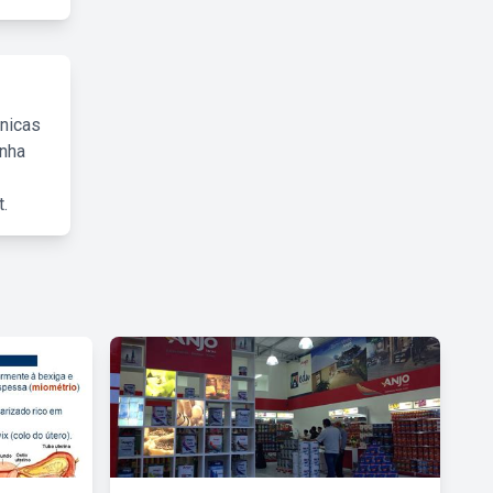
cnicas
inha
.