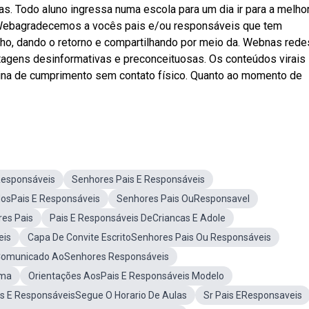
as. Todo aluno ingressa numa escola para um dia ir para a melho
a. Webagradecemos a vocês pais e/ou responsáveis que tem
lho, dando o retorno e compartilhando por meio da. Webnas rede
tagens desinformativas e preconceituosas. Os conteúdos virais
otina de cumprimento sem contato físico. Quanto ao momento de
Responsáveis
Senhores Pais E Responsáveis
osPais E Responsáveis
Senhores Pais OuResponsavel
es Pais
Pais E Responsáveis DeCriancas E Adole
eis
Capa De Convite EscritoSenhores Pais Ou Responsáveis
omunicado AoSenhores Responsáveis
ama
Orientações AosPais E Responsáveis Modelo
s E ResponsáveisSegue O Horario De Aulas
Sr Pais EResponsaveis