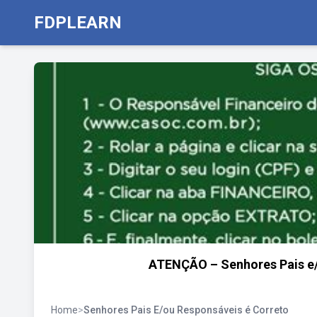
FDPLEARN
ATENÇÃO – Senhores Pais e/
Home
>
Senhores Pais E/ou Responsáveis é Correto