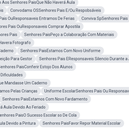
 Aos Senhores PaisQue Não Haverá Aula
is
Convodams OSSenhores Pais E/Ou Respobsáveis
Pais OuResponsaveis Entramos De Ferias
Conviva SpSenhores Pais
res Pais OuResponsaveis Comprar Apostila
ores Pais
Senhores PaisPeço a Colaboração Com Materiais
Havera Fotografo
Caderno
Senhores PaisEstamos Com Novo Uniforme
eição Para Gestor
Senhores Pais EResponsaveis Silencio Durante a
enhores PaisConferir Estojo Dos Alunos
Dificuldades
 Que Mandasse Um Caderno
amos Pelas Crianças
Uniforme EscolarSenhores Pais Ou Responsav
Senhores PaisEstamos Com Novo Fardamento
á Aula Devido Ao Feriado
enhores PaisO Sucesso Escolar so De Cola
la Devido a Pintura
Senhores PaisFavor Repor Material Escolar