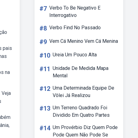
#7
Verbo To Be Negativo E
Interrogativo
#8
Verbo Find No Passado
pção
#9
Vem Cá Menino Vem Cá Menina
s pais
#10
Ureia Um Pouco Alta
mas
#11
Unidade De Medida Mapa
os na
Mental
#12
Uma Determinada Equipe De
 Veja
Vôlei Já Realizou
s
#13
Um Terreno Quadrado Foi
Dividido Em Quatro Partes
ambém
ânia,
#14
Um Provérbio Diz Quem Pode
Pode Quem Não Pode Se