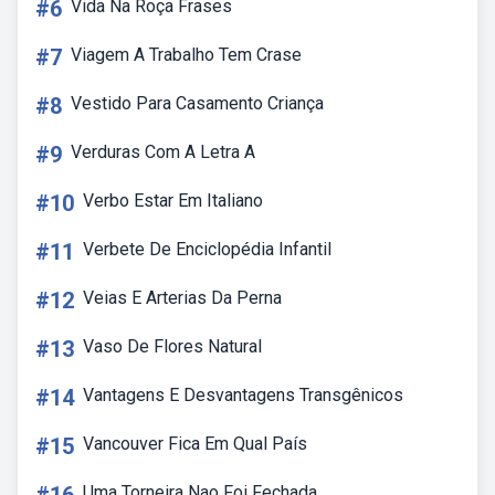
#6
Vida Na Roça Frases
#7
Viagem A Trabalho Tem Crase
#8
Vestido Para Casamento Criança
#9
Verduras Com A Letra A
#10
Verbo Estar Em Italiano
#11
Verbete De Enciclopédia Infantil
#12
Veias E Arterias Da Perna
#13
Vaso De Flores Natural
#14
Vantagens E Desvantagens Transgênicos
#15
Vancouver Fica Em Qual País
Uma Torneira Nao Foi Fechada