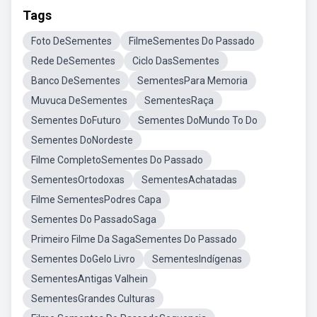
Tags
Foto DeSementes
FilmeSementes Do Passado
Rede DeSementes
Ciclo DasSementes
Banco DeSementes
SementesPara Memoria
Muvuca DeSementes
SementesRaça
Sementes DoFuturo
Sementes DoMundo To Do
Sementes DoNordeste
Filme CompletoSementes Do Passado
SementesOrtodoxas
SementesAchatadas
Filme SementesPodres Capa
Sementes Do PassadoSaga
Primeiro Filme Da SagaSementes Do Passado
Sementes DoGelo Livro
SementesIndígenas
SementesAntigas Valhein
SementesGrandes Culturas