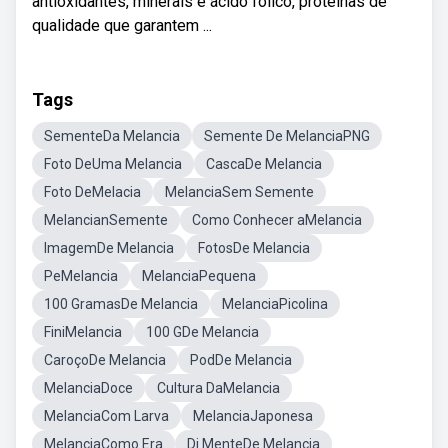
antioxidantes, minerais e ácido fólico, proteínas de
qualidade que garantem ...
Tags
SementeDa Melancia
Semente De MelanciaPNG
Foto DeUma Melancia
CascaDe Melancia
Foto DeMelacia
MelanciaSem Semente
MelancianSemente
Como Conhecer aMelancia
ImagemDe Melancia
FotosDe Melancia
PeMelancia
MelanciaPequena
100 GramasDe Melancia
MelanciaPicolina
FiniMelancia
100 GDe Melancia
CaroçoDe Melancia
PodDe Melancia
MelanciaDoce
Cultura DaMelancia
MelanciaCom Larva
MelanciaJaponesa
MelanciaComo Era
Di MenteDe Melancia