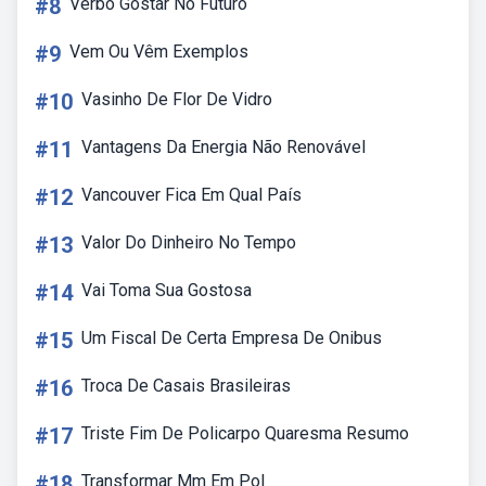
#8
Verbo Gostar No Futuro
#9
Vem Ou Vêm Exemplos
#10
Vasinho De Flor De Vidro
#11
Vantagens Da Energia Não Renovável
#12
Vancouver Fica Em Qual País
#13
Valor Do Dinheiro No Tempo
#14
Vai Toma Sua Gostosa
#15
Um Fiscal De Certa Empresa De Onibus
#16
Troca De Casais Brasileiras
#17
Triste Fim De Policarpo Quaresma Resumo
#18
Transformar Mm Em Pol