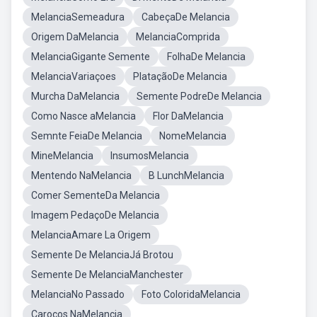
MelanciaSemeadura
CabeçaDe Melancia
Origem DaMelancia
MelanciaComprida
MelanciaGigante Semente
FolhaDe Melancia
MelanciaVariaçoes
PlataçãoDe Melancia
Murcha DaMelancia
Semente PodreDe Melancia
Como Nasce aMelancia
Flor DaMelancia
Semnte FeiaDe Melancia
NomeMelancia
MineMelancia
InsumosMelancia
Mentendo NaMelancia
B LunchMelancia
Comer SementeDa Melancia
Imagem PedaçoDe Melancia
MelanciaAmare La Origem
Semente De MelanciaJá Brotou
Semente De MelanciaManchester
MelanciaNo Passado
Foto ColoridaMelancia
Caroços NaMelancia