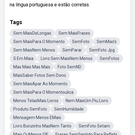
na língua portuguesa e estão corretas.
Tags
Sem MaisDeLongas
Sem MaisFrases
Sem MaisPara O Momento
SemFoto
SemMao's
Sem MaisNem Menos
SemParar
SemFoto Jpg
S Em Maia
Livro Sem MaisNem Menos
SemFotos
Mas Mais Mas Mais
Foto SemND
MaisSaber Fotos Sem Dono
Sem MaisApar Ao Momento
Sem MaisPara O Momentoulica
Menos TelasMais Livros
Nem MaisUm Piu Livro
Produto SemFoto
SemHumildade
Mensagem Menos EMais
Livro Bonzinho MasNem Tanto
SemFoto Setam
Mais OuMenos GIF
Frases SemSentido Para Refletir