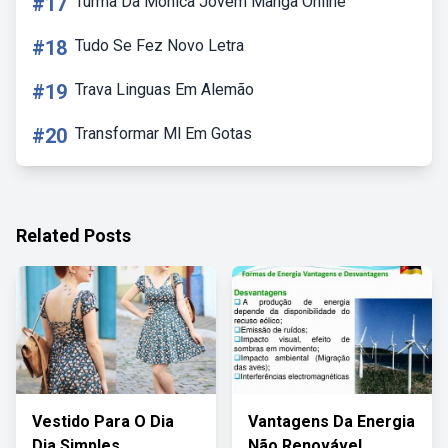
#17
Turma Da Monica Jovem Manga Online
#18
Tudo Se Fez Novo Letra
#19
Trava Linguas Em Alemão
#20
Transformar Ml Em Gotas
Related Posts
Vestido Para O Dia
Vantagens Da Energia
Dia Simples
Não Renovável