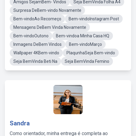
Amigos SejamBem- Vindos
Seja BemVinda Folha A4
Surpresa DeBem-vindo Novamente
Bem-vindoAo Recomeço
Bem-vindoInstagram Post
Mensagens DeBem Vinda Novamente
Bem-vindoOutono
Bem-vindoa Minha Casa HQ
Inmagens DeBem Vindos
Bem-vindoMarço
Wallpaper 4KBem-vindo
PlaqunhaSeja Bem-vindo
Seja BemVinda Beti Na
Seja BemVinda Femino
Sandra
Como orientador, minha entrega é completa ao