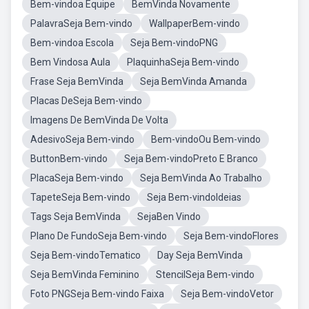
Bem-vindoa Equipe
BemVinda Novamente
PalavraSeja Bem-vindo
WallpaperBem-vindo
Bem-vindoa Escola
Seja Bem-vindoPNG
Bem Vindosa Aula
PlaquinhaSeja Bem-vindo
Frase Seja BemVinda
Seja BemVinda Amanda
Placas DeSeja Bem-vindo
Imagens De BemVinda De Volta
AdesivoSeja Bem-vindo
Bem-vindoOu Bem-vindo
ButtonBem-vindo
Seja Bem-vindoPreto E Branco
PlacaSeja Bem-vindo
Seja BemVinda Ao Trabalho
TapeteSeja Bem-vindo
Seja Bem-vindoIdeias
Tags Seja BemVinda
SejaBen Vindo
Plano De FundoSeja Bem-vindo
Seja Bem-vindoFlores
Seja Bem-vindoTematico
Day Seja BemVinda
Seja BemVinda Feminino
StencilSeja Bem-vindo
Foto PNGSeja Bem-vindo Faixa
Seja Bem-vindoVetor