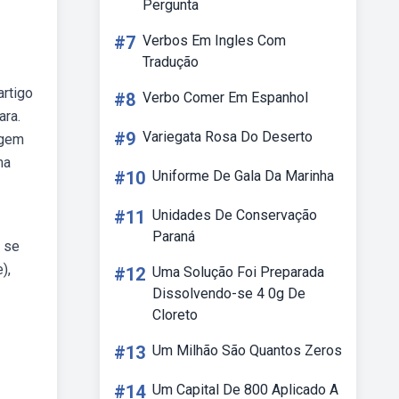
Pergunta
#7
Verbos Em Ingles Com
Tradução
artigo
#8
Verbo Comer Em Espanhol
ara.
#9
Variegata Rosa Do Deserto
igem
ma
#10
Uniforme De Gala Da Marinha
#11
Unidades De Conservação
Paraná
 se
),
#12
Uma Solução Foi Preparada
Dissolvendo-se 4 0g De
Cloreto
#13
Um Milhão São Quantos Zeros
#14
Um Capital De 800 Aplicado A