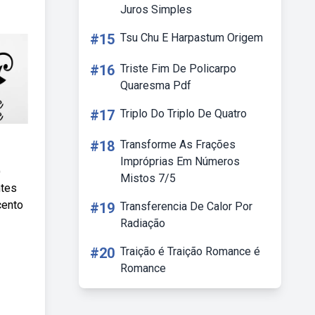
Juros Simples
#15
Tsu Chu E Harpastum Origem
#16
Triste Fim De Policarpo
Quaresma Pdf
#17
Triplo Do Triplo De Quatro
#18
Transforme As Frações
Impróprias Em Números
)
Mistos 7/5
ntes
cento
#19
Transferencia De Calor Por
Radiação
#20
Traição é Traição Romance é
Romance