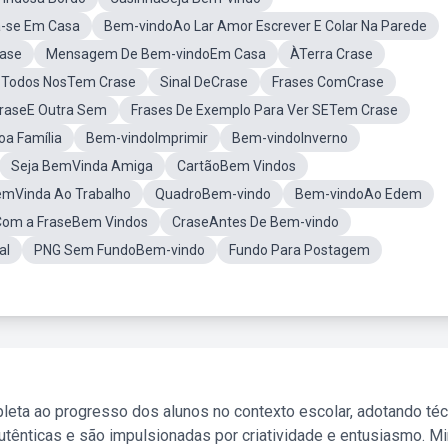
a-se Em Casa
Bem-vindoAo Lar Amor Escrever E Colar Na Parede
rase
Mensagem De Bem-vindoEm Casa
ÀTerra Crase
 Todos NosTem Crase
Sinal DeCrase
Frases ComCrase
raseE Outra Sem
Frases De Exemplo Para Ver SETem Crase
oa Família
Bem-vindoImprimir
Bem-vindoInverno
Seja BemVinda Amiga
CartãoBem Vindos
mVinda Ao Trabalho
QuadroBem-vindo
Bem-vindoAo Edem
Com a FraseBem Vindos
CraseAntes De Bem-vindo
al
PNG Sem FundoBem-vindo
Fundo Para Postagem
leta ao progresso dos alunos no contexto escolar, adotando té
tênticas e são impulsionadas por criatividade e entusiasmo. M