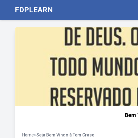
FDPLEARN
Bem 
Home
>
Seja Bem Vindo à Tem Crase