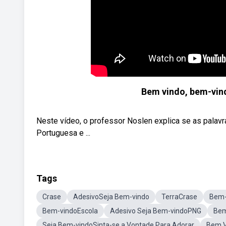
Bem vindo, bem-vind
Neste vídeo, o professor Noslen explica se as palavr
Portuguesa e ...
Tags
Crase
AdesivoSeja Bem-vindo
TerraCrase
Bem-
Bem-vindoEscola
Adesivo Seja Bem-vindoPNG
Bem
Seja Bem-vindoSinta-se a Vontade Para Adorar
Bem V