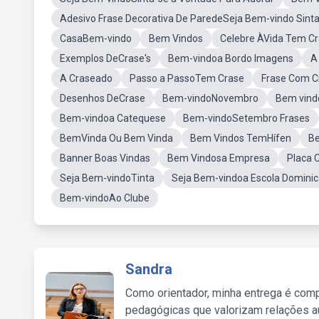
Adesivo Frase Decorativa De ParedeSeja Bem-vindo Sint
CasaBem-vindo
Bem Vindos
Celebre ÀVida Tem C
Exemplos DeCrase's
Bem-vindoa Bordo Imagens
A
A Craseado
Passo a PassoTem Crase
Frase Com C
Desenhos DeCrase
Bem-vindoNovembro
Bem vind
Bem-vindoa Catequese
Bem-vindoSetembro Frases
BemVinda Ou Bem Vinda
Bem Vindos TemHífen
Be
Banner Boas Vindas
Bem Vindosa Empresa
Placa 
Seja Bem-vindoTinta
Seja Bem-vindoa Escola Dominic
Bem-vindoAo Clube
Sandra
Como orientador, minha entrega é comp
pedagógicas que valorizam relações au