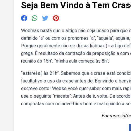
Seja Bem Vindo à Tem Cras
Webmas basta que o artigo não seja usado para que o
definido “a” ou com os pronomes “a”, “aquela”, aquele,
Porque geralmente não se diz «a lisboa» (= artigo de
grega. É resultado da contração da preposição a com o
reunião às 15h”; “minha aula começa às 8h”;
“estarei aí, às 21h”. Sabemos que a crase está condic
facultativo o uso da crase antes de. Benvindo e be
escreve certo! Webse você quer saber com mais rapid
use o seguinte “macete”: Antes de ir, volte. De acordo
compostas com os advérbios bem e mal quando a segunda
For more infor