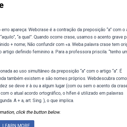
e
 erro apareça: Webcrase é a contração da preposição “a” com o 
 “aquilo”, “a qual”. Quando ocorre crase, usamos o acento grave p
finido + nome; Não confundir com «a. Weba palavra crase tem or
 artigo definido feminino a. Para a professora priscila. “tenho u
ionada ao uso simultâneo da preposição “a” com o artigo “a”. É
nvinda também existem e são nomes próprios. Webdescubra como
ez se deve ir à ou a algum lugar (com ou sem o acento da crase
 com o atual acordo ortográfico, o hífen é utilizado em palavras
. A + a, art. Sing. ), o que implica.
mation, click the button below.
LEARN MORE