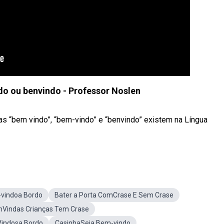
o ou benvindo - Professor Noslen
as “bem vindo”, “bem-vindo” e “benvindo” existem na Língua
vindoa Bordo
Bater a Porta ComCrase E Sem Crase
Vindas Crianças Tem Crase
indosa Bordo
CasinhaSeja Bem-vindo