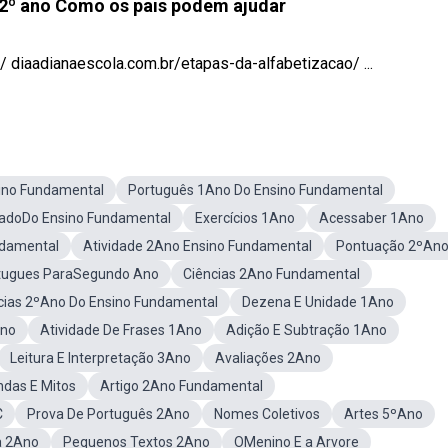
 2º ano Como os pais podem ajudar
diaadianaescola.com.br/etapas-da-alfabetizacao/ ...
sino Fundamental
Português 1Ano Do Ensino Fundamental
icadoDo Ensino Fundamental
Exercícios 1Ano
Acessaber 1Ano
damental
Atividade 2Ano Ensino Fundamental
Pontuação 2ºAn
rtugues ParaSegundo Ano
Ciências 2Ano Fundamental
cias 2ºAno Do Ensino Fundamental
Dezena E Unidade 1Ano
Ano
Atividade De Frases 1Ano
Adição E Subtração 1Ano
Leitura E Interpretação 3Ano
Avaliações 2Ano
ndas E Mitos
Artigo 2Ano Fundamental
C
Prova De Português 2Ano
Nomes Coletivos
Artes 5ºAno
a 2Ano
Pequenos Textos 2Ano
OMenino E a Arvore