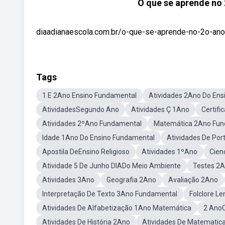
O que se aprende no
diaadianaescola.com.br/o-que-se-aprende-no-2o-ano/ 
Tags
1 E 2Ano Ensino Fundamental
Atividades 2Ano Do En
AtividadesSegundo Ano
Atividades Ç 1Ano
Certif
Atividades 2ºAno Fundamental
Matemática 2Ano Fun
Idade 1Ano Do Ensino Fundamental
Atividades De Po
Apostila DeEnsino Religioso
Atividades 1ºAno
Cien
Atividade 5 De Junho DIADo Meio Ambiente
Testes 2
Atividades 3Ano
Geografia 2Ano
Avaliação 2Ano
Interpretação De Texto 3Ano Fundamental
Folclore Le
Atividades De Alfabetização 1Ano Matemática
2 Ano
Atividades De História 2Ano
Atividades De Matematic