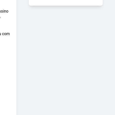
nsino
e
ou com