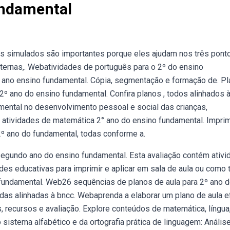
ndamental
s simulados são importantes porque eles ajudam nos três pont
ternas,. Webatividades de português para o 2º do ensino
do ano ensino fundamental. Cópia, segmentação e formação de. P
2º ano do ensino fundamental. Confira planos , todos alinhados 
mental no desenvolvimento pessoal e social das crianças,
e atividades de matemática 2° ano do ensino fundamental. Impri
2º ano do fundamental, todas conforme a.
 segundo ano do ensino fundamental. Esta avaliação contém ativ
ades educativas para imprimir e aplicar em sala de aula ou como 
 fundamental. Web26 sequências de planos de aula para 2º ano 
odas alinhadas à bncc. Webaprenda a elaborar um plano de aula e
 recursos e avaliação. Explore conteúdos de matemática, língua
 sistema alfabético e da ortografia prática de linguagem: Anális