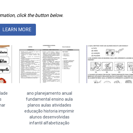
mation, click the button below.
LEARN MORE
idade
ano planejamento anual
s
fundamental ensino aula
har
planos aulas atividades
educação historia imprimir
alunos desenvolvidas
infantil alfabetização