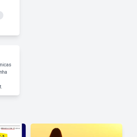
cnicas
inha
.