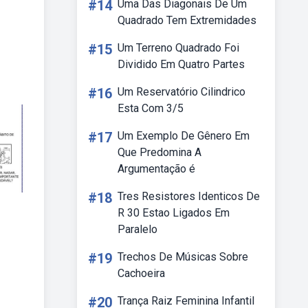
#14
Uma Das Diagonais De Um
Quadrado Tem Extremidades
#15
Um Terreno Quadrado Foi
Dividido Em Quatro Partes
#16
Um Reservatório Cilindrico
Esta Com 3/5
#17
Um Exemplo De Gênero Em
Que Predomina A
Argumentação é
#18
Tres Resistores Identicos De
R 30 Estao Ligados Em
Paralelo
#19
Trechos De Músicas Sobre
Cachoeira
#20
Trança Raiz Feminina Infantil