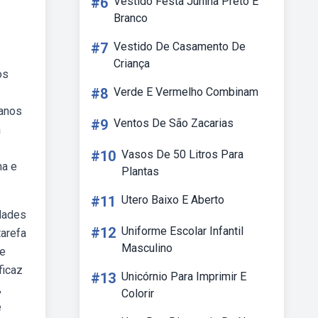
#6
Vestido Festa Junina Preto E
Branco
#7
Vestido De Casamento De
Criança
os
#8
Verde E Vermelho Combinam
lanos
#9
Ventos De São Zacarias
à
#10
Vasos De 50 Litros Para
ma e
Plantas
#11
Utero Baixo E Aberto
idades
#12
Uniforme Escolar Infantil
tarefa
Masculino
de
ficaz
#13
Unicórnio Para Imprimir E
,
Colorir
e