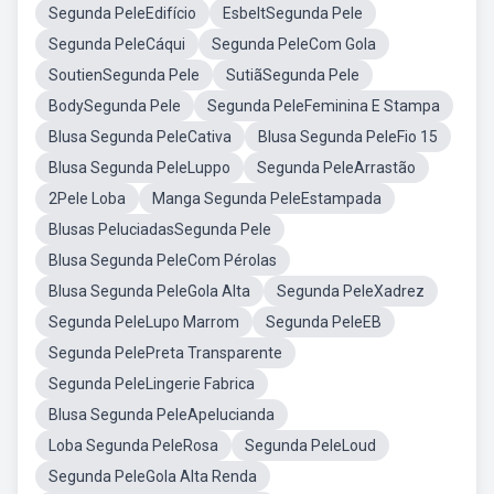
Segunda PeleEdifício
EsbeltSegunda Pele
Segunda PeleCáqui
Segunda PeleCom Gola
SoutienSegunda Pele
SutiãSegunda Pele
BodySegunda Pele
Segunda PeleFeminina E Stampa
Blusa Segunda PeleCativa
Blusa Segunda PeleFio 15
Blusa Segunda PeleLuppo
Segunda PeleArrastão
2Pele Loba
Manga Segunda PeleEstampada
Blusas PeluciadasSegunda Pele
Blusa Segunda PeleCom Pérolas
Blusa Segunda PeleGola Alta
Segunda PeleXadrez
Segunda PeleLupo Marrom
Segunda PeleEB
Segunda PelePreta Transparente
Segunda PeleLingerie Fabrica
Blusa Segunda PeleApelucianda
Loba Segunda PeleRosa
Segunda PeleLoud
Segunda PeleGola Alta Renda