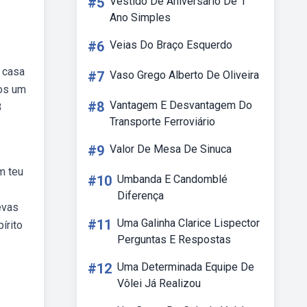
#5
Vestido De Aniversário De 1
Ano Simples
#6
Veias Do Braço Esquerdo
 casa
#7
Vaso Grego Alberto De Oliveira
mos um
#8
Vantagem E Desvantagem Do
3
Transporte Ferroviário
#9
Valor De Mesa De Sinuca
m teu
#10
Umbanda E Candomblé
Diferença
evas
#11
Uma Galinha Clarice Lispector
írito
Perguntas E Respostas
#12
Uma Determinada Equipe De
Vôlei Já Realizou