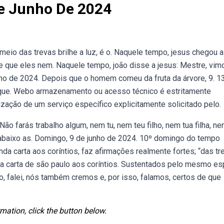
De Junho De 2024
io das trevas brilhe a luz, é o. Naquele tempo, jesus chegou a
te que eles nem. Naquele tempo, joão disse a jesus: Mestre, vi
o de 2024. Depois que o homem comeu da fruta da árvore, 9. 1
 que. Webo armazenamento ou acesso técnico é estritamente
ilização de um serviço específico explicitamente solicitado pelo.
 farás trabalho algum, nem tu, nem teu filho, nem tua filha, ne
 abaixo as. Domingo, 9 de junho de 2024. 10º domingo do tempo
da carta aos coríntios, faz afirmações realmente fortes; “das tr
nda carta de são paulo aos coríntios. Sustentados pelo mesmo esp
so, falei, nós também cremos e, por isso, falamos, certos de que
mation, click the button below.