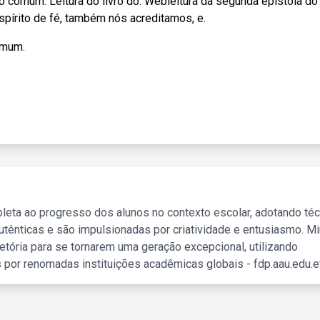
comum. Leitura do livro do. Webleitura da segunda epístola do
pírito de fé, também nós acreditamos, e.
omum.
leta ao progresso dos alunos no contexto escolar, adotando té
tênticas e são impulsionadas por criatividade e entusiasmo. M
etória para se tornarem uma geração excepcional, utilizando
 por renomadas instituições acadêmicas globais - fdp.aau.edu.et