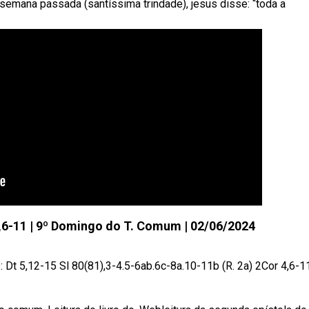
semana passada (santíssima trindade), jesus disse: “toda a
4,6-11 | 9º Domingo do T. Comum | 02/06/2024
 Dt 5,12-15 Sl 80(81),3-4.5-6ab.6c-8a.10-11b (R. 2a) 2Cor 4,6-