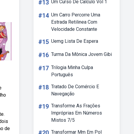
#13
Um Curso De Calculo Vol 1
#14
Um Carro Percorre Uma
Estrada Retilinea Com
Velocidade Constante
#15
Uemg Lista De Espera
#16
Turma Da Mônica Jovem Gibi
#17
Trilogia Minha Culpa
Português
#18
Tratado De Comércio E
e
Navegação
lho
#19
Transforme As Frações
Impróprias Em Números
te.
Mistos 7/5
dois
ho de
#20
Transformar Mm Em Pol