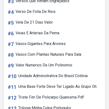
#3
Versos Que Rimam Engraçados
#4
Verso De Folia De Reis
#5
Vela De 21 Dias Valor
#6
Veias E Arterias Da Perna
#7
Vasos Gigantes Para Arvores
#8
Vasos Com Plantas Naturais Para Sala
#9
Valor Numerico De Um Polinomio
#10
Unidade Administrativa Do Brasil Colônia
#11
Uma Base Forte Deve Ter Ligado Ao Grupo Oh
#12
Triste Fim De Policarpo Quaresma Pdf
#13
Trilogia Minha Culpa Português