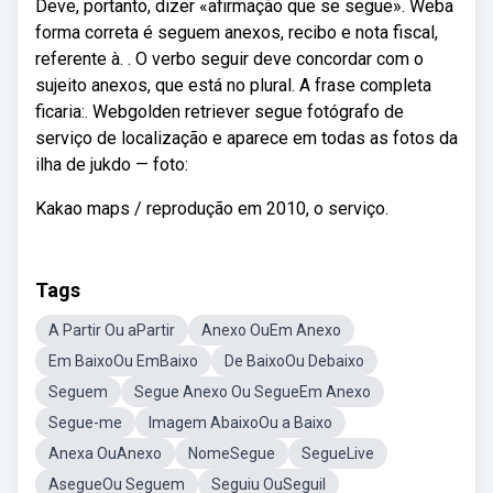
Deve, portanto, dizer «afirmação que se segue». Weba
forma correta é seguem anexos, recibo e nota fiscal,
referente à. . O verbo seguir deve concordar com o
sujeito anexos, que está no plural. A frase completa
ficaria:. Webgolden retriever segue fotógrafo de
serviço de localização e aparece em todas as fotos da
ilha de jukdo — foto:
Kakao maps / reprodução em 2010, o serviço.
Tags
A Partir Ou aPartir
Anexo OuEm Anexo
Em BaixoOu EmBaixo
De BaixoOu Debaixo
Seguem
Segue Anexo Ou SegueEm Anexo
Segue-me
Imagem AbaixoOu a Baixo
Anexa OuAnexo
NomeSegue
SegueLive
AsegueOu Seguem
Seguiu OuSeguil