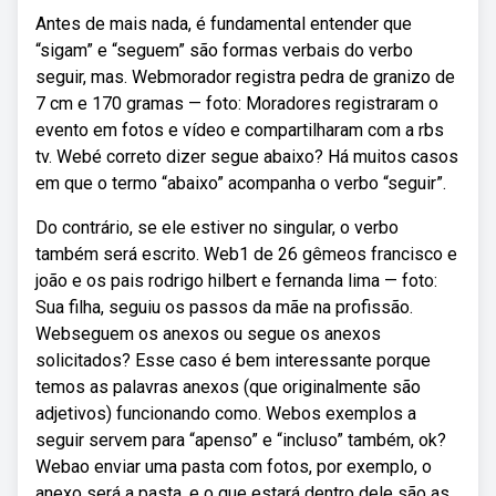
Antes de mais nada, é fundamental entender que
“sigam” e “seguem” são formas verbais do verbo
seguir, mas. Webmorador registra pedra de granizo de
7 cm e 170 gramas — foto: Moradores registraram o
evento em fotos e vídeo e compartilharam com a rbs
tv. Webé correto dizer segue abaixo? Há muitos casos
em que o termo “abaixo” acompanha o verbo “seguir”.
Do contrário, se ele estiver no singular, o verbo
também será escrito. Web1 de 26 gêmeos francisco e
joão e os pais rodrigo hilbert e fernanda lima — foto:
Sua filha, seguiu os passos da mãe na profissão.
Webseguem os anexos ou segue os anexos
solicitados? Esse caso é bem interessante porque
temos as palavras anexos (que originalmente são
adjetivos) funcionando como. Webos exemplos a
seguir servem para “apenso” e “incluso” também, ok?
Webao enviar uma pasta com fotos, por exemplo, o
anexo será a pasta, e o que estará dentro dele são as