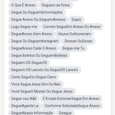
O Que É Anexo
Seguem as Fotos
Segue Ou SeguemInformações
Segue Anexo Ou SeguemAnexos
Suprir
Logo Segue-me
Correto SegueEm Anexo Ou Anexo
SegueAnexo Sem Anexo
Houve OuHouveram
Segue Ou SeguemInstagram
Sessao OuSecao
SegueAnexo Cade O Anexo
Segue-me Tu
Segue Boletos Ou SeguemBoletos
Seguem OS SegueOS
Seguem OS Lance's Ou SegueOS Lance's
Conic SeguiOu Segue Carro
Voce SegueJesus Sim Ou Nao
Você SegueO Mundo Ou Segue Jesus
Segue-nos A&E
E Errado EscreverSegue Em Anexo
SegueAgente La
Conforme SolicitadoSegue Anexo
SegueAbaixo Informação
Seague