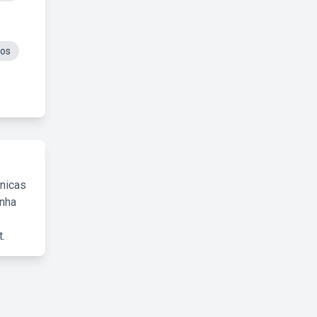
ios
cnicas
inha
.