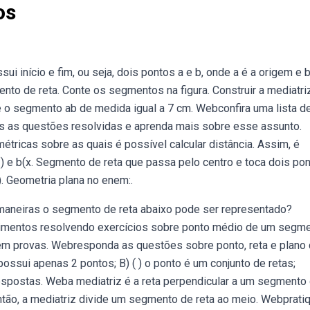
os
 início e fim, ou seja, dois pontos a e b, onde a é a origem e b
nto de reta. Conte os segmentos na figura. Construir a mediatri
e o segmento ab de medida igual a 7 cm. Webconfira uma lista d
s as questões resolvidas e aprenda mais sobre esse assunto.
ricas sobre as quais é possível calcular distância. Assim, é
 1 ) e b(x. Segmento de reta que passa pelo centro e toca dois po
). Geometria plana no enem:.
maneiras o segmento de reta abaixo pode ser representado?
imentos resolvendo exercícios sobre ponto médio de um segm
em provas. Webresponda as questões sobre ponto, reta e plano
 possui apenas 2 pontos; B) ( ) o ponto é um conjunto de retas;
spostas. Weba mediatriz é a reta perpendicular a um segmento
tão, a mediatriz divide um segmento de reta ao meio. Webprati