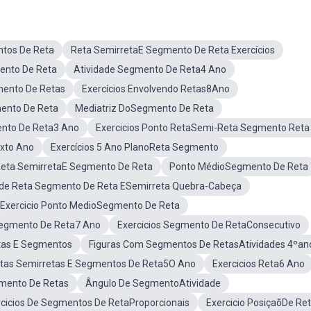
ntos De Reta
Reta SemirretaE Segmento De Reta Exercícios
ento De Reta
Atividade Segmento De Reta4 Ano
mento De Retas
Exercícios Envolvendo Retas8Ano
ento De Reta
Mediatriz DoSegmento De Reta
ento De Reta3 Ano
Exercicios Ponto RetaSemi-Reta Segmento Reta
xto Ano
Exercícios 5 Ano PlanoReta Segmento
 Reta SemirretaE Segmento De Reta
Ponto MédioSegmento De Reta
ade Reta Segmento De Reta ESemirreta Quebra-Cabeça
Exercicio Ponto MedioSegmento De Reta
Segmento De Reta7 Ano
Exercicios Segmento De RetaConsecutivo
etas E Segmentos
Figuras Com Segmentos De RetasAtividades 4ºan
etas Semirretas E Segmentos De Reta5O Ano
Exercicios Reta6 Ano
gmento De Retas
Ângulo De SegmentoAtividade
rcicios De Segmentos De RetaProporcionais
Exercicio PosiçaõDe Re