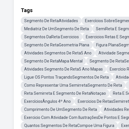
Tags
Segmento De RetaAtividades
Exercícios SobreSegme
Mediatriz De UmSegmento De Reta
SemiReta E Segm
Segmentos DaReta Exercicios
Exercicios Retas E Seg
Segmento De RetaGeometria Plana
Figura PlanaSegm
Atividades Segmentos De Reta5 Ano
Atividade Segm
Segmento De RetaMapa Mental
Segmento De RetaSe
Atividades Segmento De Reta5 Ano Mapas
Exercício
Ligue OS Pontos TraçandoSegmentos De Reta
Ativid
Como Representar Uma SemirretaSegmento De Reta
Reta Semirreta E Segmento De RetaNotaçao
Reta E 
ExercíciosÂngulos 4º Ano
Exercicios De RetasSemirr
Comprimento De UmSegmento De Reta
Atividades R
Exercicio Com Atividade Com IlustraçõesDe Pontos E Se
Quantos Segmentos De RetaCompoe Uma Figura
Exe