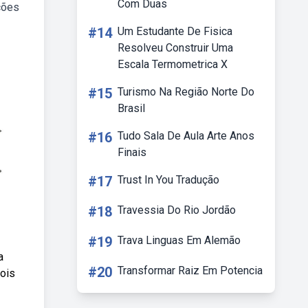
Com Duas
ções
#14
Um Estudante De Fisica
Resolveu Construir Uma
Escala Termometrica X
#15
Turismo Na Região Norte Do
Brasil
#16
Tudo Sala De Aula Arte Anos
Finais
#17
Trust In You Tradução
#18
Travessia Do Rio Jordão
#19
Trava Linguas Em Alemão
a
#20
Transformar Raiz Em Potencia
dois