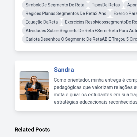
SimboloDe Segmento De Reta
TiposDe Retas
Apon
Regiões Planas Segmentos De Reta3 Ano
Exercio Par
Equação DaReta
Exercicios ResolvidossegmentoDe R
Atividades Sobre Segmeto De Reta ESemi-Reta Para Auti
Carlota Desenhou O Segmento De RetaAB E Traçou 5 Cir
Sandra
Como orientador, minha entrega é comp
pedagógicas que valorizam relações au
meta é guiar os estudantes em sua traj
estratégias educacionais reconhecidas
Related Posts