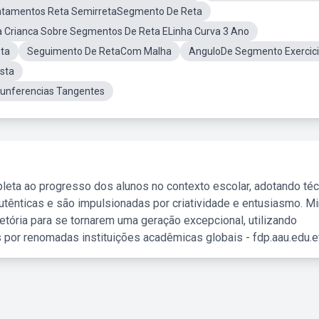
tamentos Reta SemirretaSegmento De Reta
a Crianca Sobre Segmentos De Reta ELinha Curva 3 Ano
eta
Seguimento De RetaCom Malha
AnguloDe Segmento Exercic
sta
cunferencias Tangentes
leta ao progresso dos alunos no contexto escolar, adotando té
tênticas e são impulsionadas por criatividade e entusiasmo. M
etória para se tornarem uma geração excepcional, utilizando
 por renomadas instituições acadêmicas globais - fdp.aau.edu.et