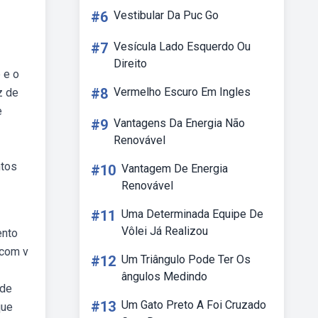
#6
Vestibular Da Puc Go
#7
Vesícula Lado Esquerdo Ou
Direito
 e o
#8
Vermelho Escuro Em Ingles
z de
e
#9
Vantagens Da Energia Não
Renovável
ntos
#10
Vantagem De Energia
Renovável
#11
Uma Determinada Equipe De
Vôlei Já Realizou
ento
 com v
#12
Um Triângulo Pode Ter Os
ângulos Medindo
 de
#13
Um Gato Preto A Foi Cruzado
que