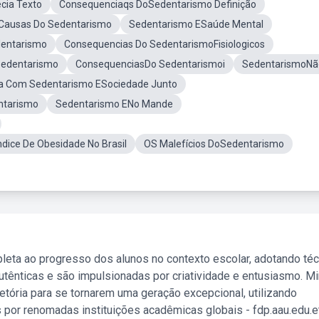
cia Texto
Consequenciaqs DoSedentarismo Definição
Causas Do Sedentarismo
Sedentarismo ESaúde Mental
dentarismo
Consequencias Do SedentarismoFisiologicos
Sedentarismo
ConsequenciasDo Sedentarismoi
SedentarismoNã
a Com Sedentarismo ESociedade Junto
ntarismo
Sedentarismo ENo Mande
ice De Obesidade No Brasil
OS Malefícios DoSedentarismo
leta ao progresso dos alunos no contexto escolar, adotando té
tênticas e são impulsionadas por criatividade e entusiasmo. M
etória para se tornarem uma geração excepcional, utilizando
 por renomadas instituições acadêmicas globais - fdp.aau.edu.et