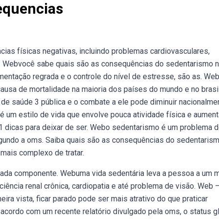
equencias
as físicas negativas, incluindo problemas cardiovasculares,
. Webvocê sabe quais são as consequências do sedentarismo 
limentação regrada e o controle do nível de estresse, são as. We
causa de mortalidade na maioria dos países do mundo e no brasil
de saúde 3 pública e o combate a ele pode diminuir nacionalme
 um estilo de vida que envolve pouca atividade física e aument
 11 dicas para deixar de ser. Webo sedentarismo é um problema 
segundo a oms. Saiba quais são as consequências do sedentaris
mais complexo de tratar.
 cada componente. Webuma vida sedentária leva a pessoa a um m
ficiência renal crônica, cardiopatia e até problema de visão. Web 
a vista, ficar parado pode ser mais atrativo do que praticar
 acordo com um recente relatório divulgado pela oms, o status g