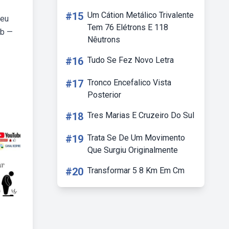
#15
Um Cátion Metálico Trivalente
seu
Tem 76 Elétrons E 118
eb —
Nêutrons
#16
Tudo Se Fez Novo Letra
#17
Tronco Encefalico Vista
Posterior
#18
Tres Marias E Cruzeiro Do Sul
#19
Trata Se De Um Movimento
Que Surgiu Originalmente
#20
Transformar 5 8 Km Em Cm