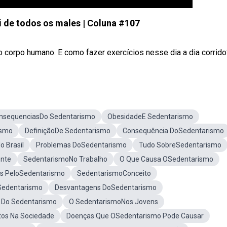
 de todos os males | Coluna #107
 o corpo humano. E como fazer exercícios nesse dia a dia corrido
nsequenciasDo Sedentarismo
ObesidadeE Sedentarismo
ismo
DefiniçãoDe Sedentarismo
Consequência DoSedentarismo
 Brasil
Problemas DoSedentarismo
Tudo SobreSedentarismo
nte
SedentarismoNo Trabalho
O Que Causa OSedentarismo
os PeloSedentarismo
SedentarismoConceito
Sedentarismo
Desvantagens DoSedentarismo
 Do Sedentarismo
O SedentarismoNos Jovens
os Na Sociedade
Doenças Que OSedentarismo Pode Causar