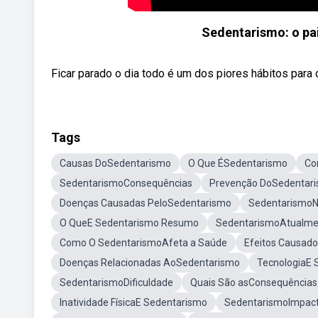
Sedentarismo: o pai
Ficar parado o dia todo é um dos piores hábitos para
Tags
Causas DoSedentarismo
O Que ÉSedentarismo
Co
SedentarismoConsequências
Prevenção DoSedentar
Doenças Causadas PeloSedentarismo
SedentarismoNo
O QueE Sedentarismo Resumo
SedentarismoAtualme
Como O SedentarismoAfeta a Saúde
Efeitos Causad
Doenças Relacionadas AoSedentarismo
TecnologiaE 
SedentarismoDificuldade
Quais São asConsequências
Inatividade FísicaE Sedentarismo
SedentarismoImpact