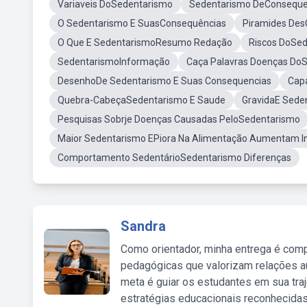
Variaveis DoSedentarismo
Sedentarismo DeConseque
O Sedentarismo E SuasConsequências
Piramides Des
O Que E SedentarismoResumo Redação
Riscos DoSe
SedentarismoInformação
Caça Palavras Doenças Do
DesenhoDe Sedentarismo E Suas Consequencias
Cap
Quebra-CabeçaSedentarismo E Saude
GravidaE Sede
Pesquisas Sobrje Doenças Causadas PeloSedentarismo
Maior Sedentarismo EPiora Na Alimentação Aumentam Ind
Comportamento SedentárioSedentarismo Diferenças
Sandra
Como orientador, minha entrega é comp
pedagógicas que valorizam relações au
meta é guiar os estudantes em sua traj
estratégias educacionais reconhecidas