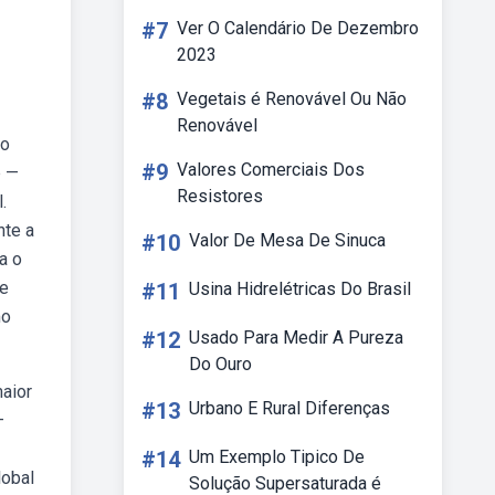
#7
Ver O Calendário De Dezembro
2023
#8
Vegetais é Renovável Ou Não
Renovável
no
#9
Valores Comerciais Dos
b —
Resistores
.
nte a
#10
Valor De Mesa De Sinuca
a o
de
#11
Usina Hidrelétricas Do Brasil
mo
#12
Usado Para Medir A Pureza
Do Ouro
aior
#13
Urbano E Rural Diferenças
—
#14
Um Exemplo Tipico De
lobal
Solução Supersaturada é