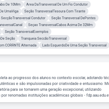
Cabo De 10Mm
Area DaTransversal De Um Fio Condutor
 De UmaViga
Seção TransversalTesoura Com Tirante
 SecçãoTransversal Condutor
Seção Transversal DePontes
ansversalCanal
Seçao TransversalCabos Acima De 32Mm
Seção TransversalExemplos
oDe Seção
Tranqueia SeccãoTransversal
om CORRNTE Alternada
Lado EsquerdoDe Uma Seção Transversal
leta ao progresso dos alunos no contexto escolar, adotando té
tênticas e são impulsionadas por criatividade e entusiasmo. M
etória para se tornarem uma geração excepcional, utilizando
 por renomadas instituições acadêmicas globais - fdp.aau.edu.et