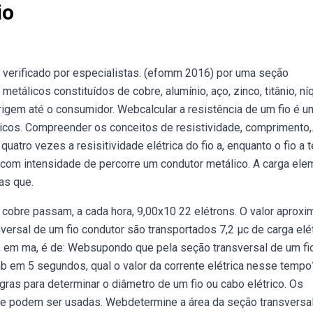
io
 verificado por especialistas. (efomm 2016) por uma seção
metálicos constituídos de cobre, alumínio, aço, zinco, titânio, ní
igem até o consumidor. Webcalcular a resistência de um fio é u
tricos. Compreender os conceitos de resistividade, comprimento,
quatro vezes a resisitividade elétrica do fio a, enquanto o fio a 
 com intensidade de percorre um condutor metálico. A carga ele
as que.
 cobre passam, a cada hora, 9,00x10 22 elétrons. O valor aprox
sversal de um fio condutor são transportados 7,2 μc de carga elé
io, em ma, é de: Websupondo que pela seção transversal de um fi
b em 5 segundos, qual o valor da corrente elétrica nesse tempo
gras para determinar o diâmetro de um fio ou cabo elétrico. Os
ue podem ser usadas. Webdetermine a área da seção transversa