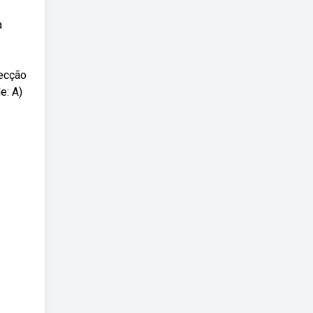
a
secção
e: A)