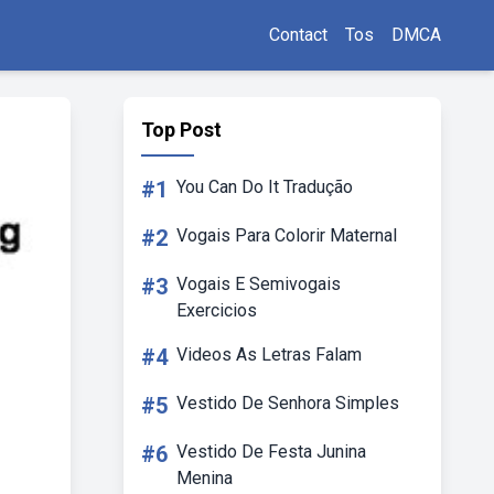
Contact
Tos
DMCA
Top Post
#1
You Can Do It Tradução
#2
Vogais Para Colorir Maternal
#3
Vogais E Semivogais
Exercicios
#4
Videos As Letras Falam
#5
Vestido De Senhora Simples
#6
Vestido De Festa Junina
Menina