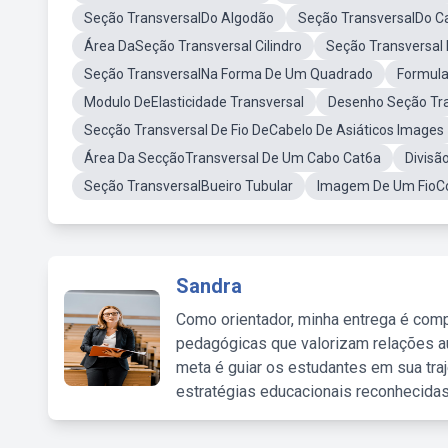
Seção TransversalDo Algodão
Seção TransversalDo 
Área DaSeção Transversal Cilindro
Seção Transversal
Seção TransversalNa Forma De Um Quadrado
Formula
Modulo DeElasticidade Transversal
Desenho Seção Tr
Secção Transversal De Fio DeCabelo De Asiáticos Images
Área Da SecçãoTransversal De Um Cabo Cat6a
Divisã
Seção TransversalBueiro Tubular
Imagem De Um FioC
Sandra
Como orientador, minha entrega é comp
pedagógicas que valorizam relações au
meta é guiar os estudantes em sua traj
estratégias educacionais reconhecidas