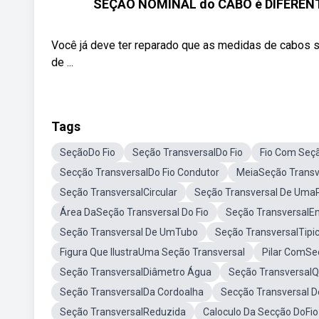
SEÇÃO NOMINAL do CABO é DIFERENTE d
Você já deve ter reparado que as medidas de cabo
de ...
Tags
SeçãoDo Fio
Seção TransversalDo Fio
Fio Com Seç
Secção TransversalDo Fio Condutor
MeiaSeção Transv
Seção TransversalCircular
Seção Transversal De Uma
Área DaSeção Transversal Do Fio
Seção TransversalE
Seção Transversal De UmTubo
Seção TransversalTipi
Figura Que IlustraUma Seção Transversal
Pilar ComSe
Seção TransversalDiâmetro Água
Seção Transversal
Seção TransversalDa Cordoalha
Secção Transversal 
Seção TransversalReduzida
Caloculo Da Secção DoFio