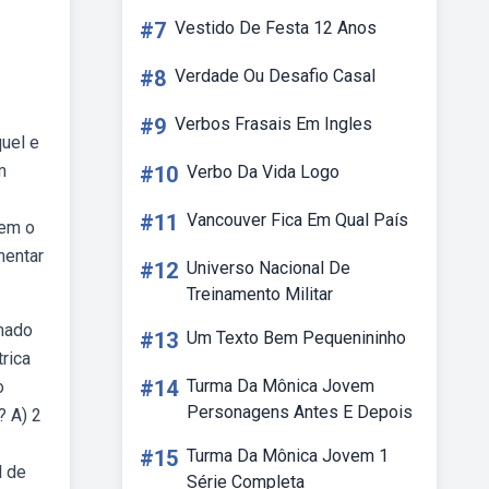
#7
Vestido De Festa 12 Anos
#8
Verdade Ou Desafio Casal
#9
Verbos Frasais Em Ingles
quel e
m
#10
Verbo Da Vida Logo
.
#11
Vancouver Fica Em Qual País
tem o
mentar
#12
Universo Nacional De
Treinamento Militar
imado
#13
Um Texto Bem Pequenininho
trica
#14
Turma Da Mônica Jovem
o
Personagens Antes E Depois
? A) 2
#15
Turma Da Mônica Jovem 1
l de
Série Completa