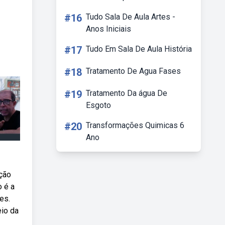
#16
Tudo Sala De Aula Artes -
Anos Iniciais
#17
Tudo Em Sala De Aula História
#18
Tratamento De Agua Fases
#19
Tratamento Da água De
Esgoto
#20
Transformações Quimicas 6
Ano
ção
o é a
es.
eio da