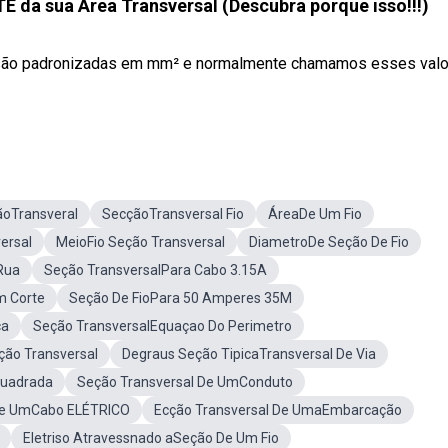
a sua Área Transversal (Descubra porque isso!!!)
s são padronizadas em mm² e normalmente chamamos esses val
ãoTransveral
SecçãoTransversal Fio
ÁreaDe Um Fio
ersal
MeioFio Seção Transversal
DiametroDe Seção De Fio
Rua
Seção TransversalPara Cabo 3.15A
m Corte
Seção De FioPara 50 Amperes 35M
ca
Seção TransversalEquaçao Do Perimetro
ção Transversal
Degraus Seção TipicaTransversal De Via
Quadrada
Seção Transversal De UmConduto
De UmCabo ELÉTRICO
Ecção Transversal De UmaEmbarcação
Eletriso Atravessnado aSeção De Um Fio