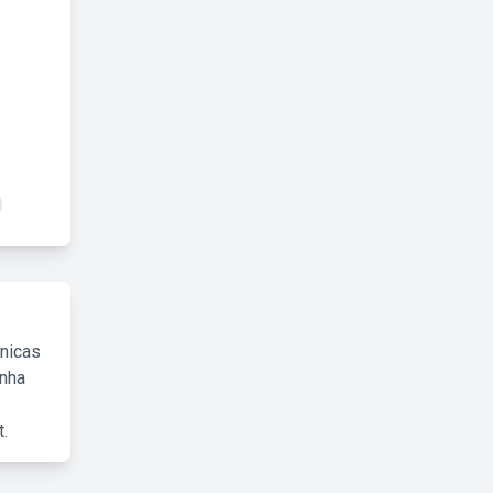
cnicas
inha
.