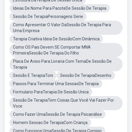
Estrutura DaTerapia De Sessão Única
Ideias De Nome Para PacoteDe Sessão De Terapia
Sessão De TerapiaPersonagens Serie
Como Apresentar O Valor DaSessão De Terapia Para
Uma Empresa
Terapia Criativa Ideia De SessãoCom Dinâmica
Como OS Pais Devem SE Comportar MNA
PrimeiraSessão De Terapia Do Filho
Placa De Aviso Para Livraria Com TemaDe Sessão De
Terapia
Sessão E TerapiaToni
Sessão De TerapiaDesenho
Passos Para Terminar Uma SessaoDe Terapia
Formulario ParaTerapia De Sessão Unica
Sessão De TerapiaTem Coisas Que Você Vai Fazer Por
Voce
Como Fazer UmaSessão De Terapia Psicanálise
Homem Sessao De TerapiaCom Criança
Como Funciona UmaSessão De Terapia Comigo