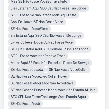
Mãe SE Não Fosse VocêEu Tava Frito
Eles Estariam Aqui SEO CéuNão Fosse Tão Longe
SE Eu Fosse Só NãoEstaria Mais Aqui Letra
Cool En HooverSE Nao Fosse Voce
SE Nao Fosse VoceFilme
Ele Estaria Aqui SEO CéuNão Fosse Tão Longe
Livros Colleen HooverSE Não Fosse Voce
Sei Que Estaria Aqui SEO CéuNão Fosse Tão Longe
SE Eu Fosse Voce NaoPegava Frase
Morar Aqui SE Esse Não FosseUm Posto De Serviço
SE Nao FosseCasada
SE Nao Fosse VoceCollen
SE Não Fosse VoceLivro Collen Hover
SE Não FosseFotograado Não Acreditava
SE Nao Fossea Princesa Isabel Voce Não Estaria Ai Hoje
SEO CEU Nao FosseTao Longe Voce Estaria Aquu
SE Não Fosse Você