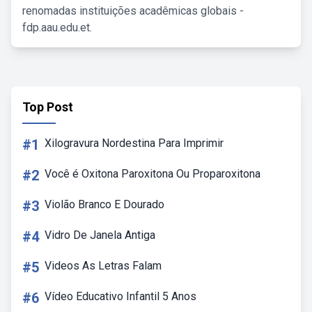
renomadas instituições acadêmicas globais -
fdp.aau.edu.et.
Top Post
#1
Xilogravura Nordestina Para Imprimir
#2
Você é Oxitona Paroxitona Ou Proparoxitona
#3
Violão Branco E Dourado
#4
Vidro De Janela Antiga
#5
Videos As Letras Falam
#6
Vídeo Educativo Infantil 5 Anos