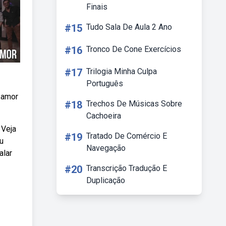
Finais
#15
Tudo Sala De Aula 2 Ano
#16
Tronco De Cone Exercícios
#17
Trilogia Minha Culpa
Português
 amor
#18
Trechos De Músicas Sobre
Cachoeira
 Veja
#19
Tratado De Comércio E
u
Navegação
alar
#20
Transcrição Tradução E
Duplicação