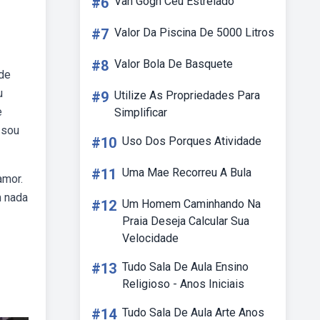
#6
Van Gogh Ceu Estrelado
#7
Valor Da Piscina De 5000 Litros
#8
Valor Bola De Basquete
 de
u
#9
Utilize As Propriedades Para
e
Simplificar
 sou
#10
Uso Dos Porques Atividade
#11
Uma Mae Recorreu A Bula
amor.
m nada
#12
Um Homem Caminhando Na
Praia Deseja Calcular Sua
Velocidade
#13
Tudo Sala De Aula Ensino
Religioso - Anos Iniciais
#14
Tudo Sala De Aula Arte Anos