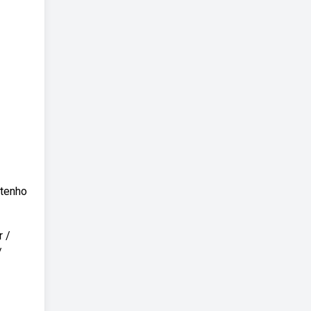
 tenho
r /
/