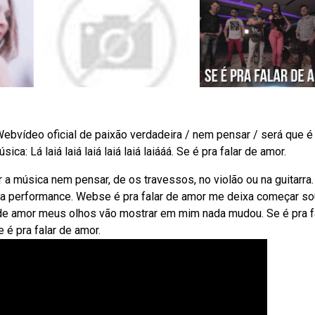
ebvídeo oficial de paixão verdadeira / nem pensar / será que é
: Lá laiá laiá laiá laiá laiá laiááá. Se é pra falar de amor.
 a música nem pensar, de os travessos, no violão ou na guitarra.
a e a performance. Webse é pra falar de amor me deixa começar so
r de amor meus olhos vão mostrar em mim nada mudou. Se é pra f
 é pra falar de amor.