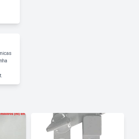
cnicas
inha
.