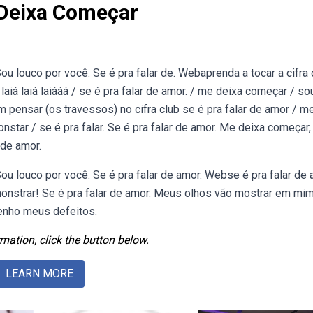
 Deixa Começar
r. Sou louco por você. Se é pra falar de. Webaprenda a tocar a cifra
 laiá laiá laiááá / se é pra falar de amor. / me deixa começar / so
m pensar (os travessos) no cifra club se é pra falar de amor / m
star / se é pra falar. Se é pra falar de amor. Me deixa começar,
 de amor.
r. Sou louco por você. Se é pra falar de amor. Webse é pra falar de 
onstrar! Se é pra falar de amor. Meus olhos vão mostrar em mi
tenho meus defeitos.
mation, click the button below.
LEARN MORE