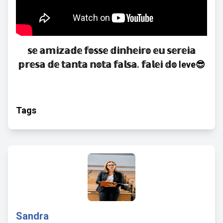
𝕤𝕖 𝕒𝕞𝕚𝕫𝕒𝕕𝕖 𝕗𝕠𝕤𝕤𝕖 𝕕𝕚𝕟𝕙𝕖𝕚𝕣𝕠 𝕖𝕦 𝕤𝕖𝕣𝕖𝕚𝕒
𝕡𝕣𝕖𝕤𝕒 𝕕𝕖 𝕥𝕒𝕟𝕥𝕒 𝕟𝕠𝕥𝕒 𝕗𝕒𝕝𝕤𝕒. 𝕗𝕒𝕝𝕖𝕚 𝕕𝕠 leve😎
Tags
Sandra