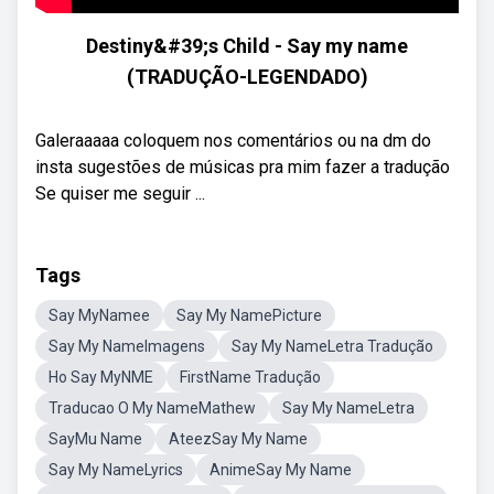
Destiny&#39;s Child - Say my name
(TRADUÇÃO-LEGENDADO)
Galeraaaaa coloquem nos comentários ou na dm do
insta sugestões de músicas pra mim fazer a tradução
Se quiser me seguir ...
Tags
Say MyNamee
Say My NamePicture
Say My NameImagens
Say My NameLetra Tradução
Ho Say MyNME
FirstName Tradução
Traducao O My NameMathew
Say My NameLetra
SayMu Name
AteezSay My Name
Say My NameLyrics
AnimeSay My Name