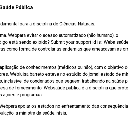
Saúde Pública
amental para a disciplina de Ciências Naturais.
stema. Webpara evitar o acesso automatizado (não humano), o
igo está sendo exibido? Submit your support id is:. Weba saúd
ricas como forma de controlar as endemias que ameaçavam as o
 aplicação de conhecimentos (médicos ou não), com o objetivo d
ores. Webluisa barreto esteve no estúdio do jornal estado de mi
os, inclusive, de condenados que seguem trabalhando na saúde p
resa de fornecimento. Websaúde pública é a disciplina que prot
as ações e programas.
. Webpara apoiar os estados no enfrentamento das consequênci
ação, a ministra da saúde, nísia.