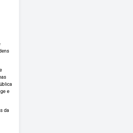
e
rdens
e
nas
ública
ege e
as da