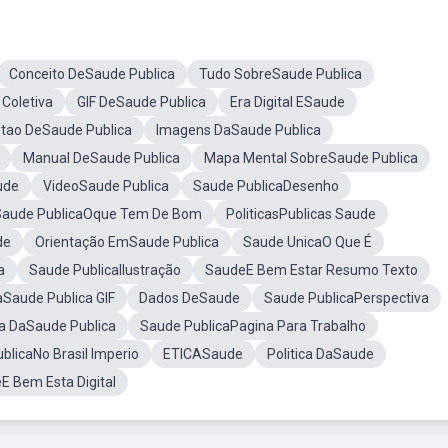
Conceito DeSaude Publica
Tudo SobreSaude Publica
Coletiva
GIF DeSaude Publica
Era Digital ESaude
tao DeSaude Publica
Imagens DaSaude Publica
Manual DeSaude Publica
Mapa Mental SobreSaude Publica
ude
VideoSaude Publica
Saude PublicaDesenho
Saude PublicaOque Tem De Bom
PoliticasPublicas Saude
de
Orientação EmSaude Publica
Saude UnicaO Que É
a
Saude PublicaIlustração
SaudeE Bem Estar Resumo Texto
Saude Publica GIF
Dados DeSaude
Saude PublicaPerspectiva
ia DaSaude Publica
Saude PublicaPagina Para Trabalho
blicaNo Brasil Imperio
ETICASaude
Politica DaSaude
E Bem Esta Digital