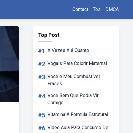
Contact
Tos
DMCA
Top Post
#1
X Vezes X é Quanto
#2
Vogais Para Colorir Maternal
#3
Você é Meu Combustível
Frases
#4
Voce Bem Que Podia Vir
Comigo
#5
Vitamina A Formula Estrutural
#6
Video Aula Para Concurso De