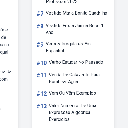
Professor 2023
#7
Vestido Maria Bonita Quadrilha
#8
Vestido Festa Junina Bebe 1
aúde
Ano
s de
#9
Verbos Irregulares Em
ca no
Espanhol
bqual
#10
Verbo Estudar No Passado
ria da
#11
Venda De Catavento Para
 com
Bombear Agua
#12
Vem Ou Vêm Exemplos
#13
Valor Numérico De Uma
a
Expressão Algébrica
Exercícios