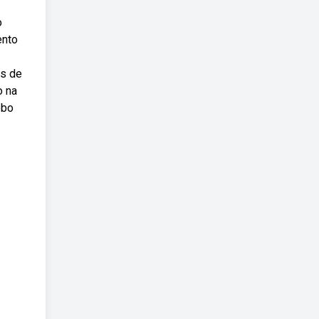
o
ento
as de
o na
ebo