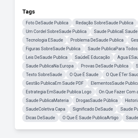
Tags
Foto DeSaude Publica
Redação SobreSaude Publica
Um Cordel SobreSaude Publica
Saude PublicaE Saude 
Tecnologia ESaude
Problema DeSaude Publica
Ges
Figuras SobreSaude Publica
Saude PublicaPara Todos
Leis DeSaude Publica
SaúdeE Educação
Agua ESa
Saude PublicaNa Europa
Provas DeSaude Publica
Texto SobreSaude
O Que É Saude
O Que ÉTer Sau
Gestão PublicaEm Saude PDF
ElementosSaude Public
Estrategia EmSaude Publica Logo
On Que Fazer Com a
Saude PublicaMateria
DrogasSaude Pública
Histor
SaudeColetiva Capa
Significado DeSaude
Saude Pu
Dicas DeSaude
O Que É Saude PublicaArtigo
Saude