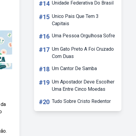
#14
Unidade Federativa Do Brasil
#15
Unico Pais Que Tem 3
Capitais
#16
Uma Pessoa Orgulhosa Sofre
#17
Um Gato Preto A Foi Cruzado
Com Duas
#18
Um Cantor De Samba
#19
Um Apostador Deve Escolher
Uma Entre Cinco Moedas
#20
Tudo Sobre Cristo Redentor
 da
o
ção.