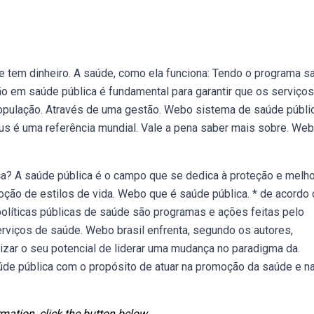
úde tem dinheiro. A saúde, como ela funciona: Tendo o programa s
tão em saúde pública é fundamental para garantir que os serviço
população. Através de uma gestão. Webo sistema de saúde públi
 sus é uma referência mundial. Vale a pena saber mais sobre. We
a? A saúde pública é o campo que se dedica à proteção e melho
ão de estilos de vida. Webo que é saúde pública. * de acordo
políticas públicas de saúde são programas e ações feitas pelo
rviços de saúde. Webo brasil enfrenta, segundo os autores,
lizar o seu potencial de liderar uma mudança no paradigma da.
de pública com o propósito de atuar na promoção da saúde e n
mation, click the button below.