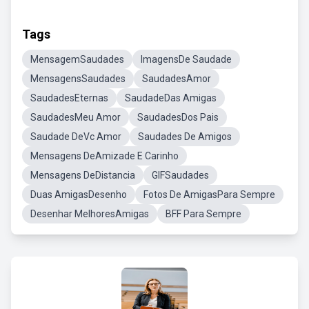
Tags
MensagemSaudades
ImagensDe Saudade
MensagensSaudades
SaudadesAmor
SaudadesEternas
SaudadeDas Amigas
SaudadesMeu Amor
SaudadesDos Pais
Saudade DeVc Amor
Saudades De Amigos
Mensagens DeAmizade E Carinho
Mensagens DeDistancia
GIFSaudades
Duas AmigasDesenho
Fotos De AmigasPara Sempre
Desenhar MelhoresAmigas
BFF Para Sempre