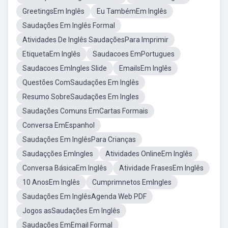
GreetingsEm Inglês
Eu TambémEm Inglês
Saudações Em Inglês Formal
Atividades De Inglês SaudaçõesPara Imprimir
EtiquetaEm Inglês
Saudacoes EmPortugues
Saudacoes EmIngles Slide
EmailsEm Inglês
Questões ComSaudações Em Inglês
Resumo SobreSaudações Em Ingles
Saudações Comuns EmCartas Formais
Conversa EmEspanhol
Saudações Em InglêsPara Crianças
Saudaçções EmIngles
Atividades OnlineEm Inglês
Conversa BásicaEm Inglês
Atividade FrasesEm Inglês
10 AnosEm Inglês
Cumprimnetos EmIngles
Saudações Em InglêsAgenda Web PDF
Jogos asSaudações Em Inglês
Saudações EmEmail Formal