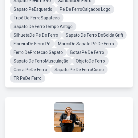
Sapato PéFirme 40
SandáliaDe Ferro
Sapato PéEsquerdo
Pé De FerroCalçados Logo
Tripé De FerroSapateiro
Sapato De FerroTempo Antigo
SilhuetaDe Pé De Ferro
Sapato De Ferro DeSolda Grifi
FloreiraDe Ferro Pé
MarcaDe Sapato Pé De Ferro
Ferro DeProtecao Sapato
BotasPé De Ferro
Sapato De FerroMusculação
ObjetoDe Ferro
Can a PeDe Ferro
Sapato Pe De FerroCouro
TR PeDe Ferro