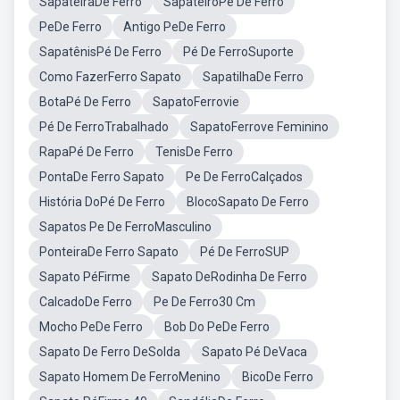
SapateiraDe Ferro
SapateiroPé De Ferro
PeDe Ferro
Antigo PeDe Ferro
SapatênisPé De Ferro
Pé De FerroSuporte
Como FazerFerro Sapato
SapatilhaDe Ferro
BotaPé De Ferro
SapatoFerrovie
Pé De FerroTrabalhado
SapatoFerrove Feminino
RapaPé De Ferro
TenisDe Ferro
PontaDe Ferro Sapato
Pe De FerroCalçados
História DoPé De Ferro
BlocoSapato De Ferro
Sapatos Pe De FerroMasculino
PonteiraDe Ferro Sapato
Pé De FerroSUP
Sapato PéFirme
Sapato DeRodinha De Ferro
CalcadoDe Ferro
Pe De Ferro30 Cm
Mocho PeDe Ferro
Bob Do PeDe Ferro
Sapato De Ferro DeSolda
Sapato Pé DeVaca
Sapato Homem De FerroMenino
BicoDe Ferro