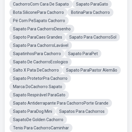
CachorroCom Cara De Sapato
Sapato ParaGato
Bota SiliconePara Cachorro
BotinaPara Cachorro
Pé Com PeSapato Cachorro
Sapato Para CachorroDesenho
Sapoto ParaCaes Grandes
Sapato Para CachorroSol
Sapato Para CachorroLavável
SapatinhosPara Cachorro
Sapato ParaPet
Sapato De CachorroEcologico
Salto X Pata DeCachorro
Sapato ParaPastor Alemão
Sapato ProtetorPra Cachorro
Marca DoCachorro Sapato
Sapato Respirável ParaGato
Sapato Antiderrapante Para CachorroPorte Grande
Sapato ParaDog Mini
Sapatos Para Cachorros
SapatoDe Golden Cachorro
Tenis Para CachorroCaminhar