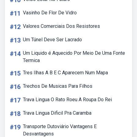
#10
#11
Vasinho De Flor De Vidro
#12
Valores Comerciais Dos Resistores
#13
Um Túnel Deve Ser Lacrado
#14
Um Liquido é Aquecido Por Meio De Uma Fonte
Termica
#15
Tres Ilhas A B E C Aparecem Num Mapa
#16
Trechos De Musicas Para Filhos
#17
Trava Lingua O Rato Roeu A Roupa Do Rei
#18
Trava Lingua Dificil Pra Caramba
#19
Transporte Dutoviário Vantagens E
Desvantagens