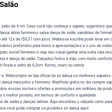
Salão
 salto de 4 cm. Caso você não conheça o sapato, sugerimos qu
nça latina femininos salsa dança de salão sandálias de format
m até 12x de r$9,37 com juros. Webessa escolha pode levar em 
odelos preferidos para treino e apresentações e o uso de mater
pato social feminino e veja seu visual ganhar uma outra cara nes
ta e dança de salão. Calçados feitos à mão, com muito conforto
ivela e salto de 6,5cm. Korino, couro ou verniz.
 e. Webcompre na loja oficial da só dança os melhores sapatos
e dança masculino e feminino. Webfrete grátis no dia compre sa
obre nossas incríveis ofertas e promoções em milhões de produ
 o melhor produto, em termos de conforto e qualidade.
de salão e danças latinas. Aqui encontras o calçado certo par
agora você pode comprar os produtos só dança aqui!