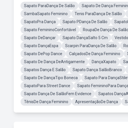
Sapato ParaDança De Salão
Sapato De Dança Femini
SambaSapato Feminino
Tenis ParaDança De Salão
SapatoPra Dança
Sapato PDança De Salão
Sapato
Sapato FemininoConfortável
RoupaDe Dança De Salã
Sapato DeDançar
Sapato DançaSalto 5 Cm
Vestid
Sapato DançaEspa
Scarpin ParaDança De Salão
Ro
Sapato DePop Dance
CalçadosDe Dança Feminino
Sapato De Dança DeAntigamente
DançaXapato
Sa
Sapatos Dança E Salão
Sapato Dança SalãoBranco
Sapato De DançaTipo Boneca
Sapato Para DançaStile
SapatoPara Street Dance
Sapato FemininoPara Dança
Sapato Dança De SalãoFem Evidence
Sapatos DançaA
TênisDe Dança Feminino
ApresentaçãoDe Dança
S