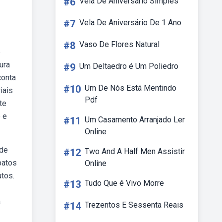
#6
Vela De Aniversário Simples
#7
Vela De Aniversário De 1 Ano
#8
Vaso De Flores Natural
e
ura
#9
Um Deltaedro é Um Poliedro
conta
#10
Um De Nós Está Mentindo
iais
Pdf
te
 e
#11
Um Casamento Arranjado Ler
Online
 de
#12
Two And A Half Men Assistir
patos
Online
tos.
#13
Tudo Que é Vivo Morre
a
#14
Trezentos E Sessenta Reais