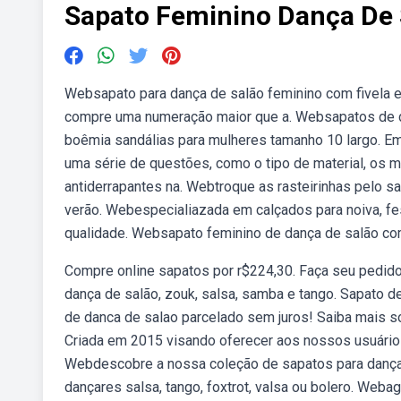
Sapato Feminino Dança De 
Websapato para dança de salão feminino com fivela e
compre uma numeração maior que a. Websapatos de da
boêmia sandálias para mulheres tamanho 10 largo. E
uma série de questões, como o tipo de material, os m
antiderrapantes na. Webtroque as rasteirinhas pelo sa
verão. Webespecialiazada em calçados para noiva, fes
qualidade. Websapato feminino de dança de salão com f
Compre online sapatos por r$224,30. Faça seu pedido
dança de salão, zouk, salsa, samba e tango. Sapato d
de danca de salao parcelado sem juros! Saiba mais s
Criada em 2015 visando oferecer aos nossos usuários
Webdescobre a nossa coleção de sapatos para danças 
dançares salsa, tango, foxtrot, valsa ou bolero. Web