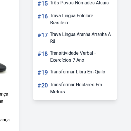
#15
Três Povos Nômades Atuais
#16
Trava Lingua Folclore
Brasileiro
#17
Trava Lingua Aranha Arranha A
Rã
#18
Transitividade Verbal -
Exercícios 7 Ano
#19
Transformar Libra Em Quilo
#20
Transformar Hectares Em
Metros
ança
ma
dança