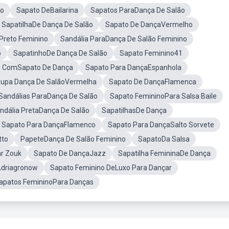
no
Sapato DeBailarina
Sapatos ParaDança De Salão
SapatilhaDe Dança De Salão
Sapato De DançaVermelho
Preto Feminino
Sandália ParaDança De Salão Feminino
o
SapatinhoDe Dança De Salão
Sapato Feminino41
o ComSapato De Dança
Sapato Para DançaEspanhola
upa Dança De SalãoVermelha
Sapato De DançaFlamenca
Sandálias ParaDança De Salão
Sapato FemininoPara Salsa Baile
ndália PretaDança De Salão
SapatilhasDe Dança
Sapato Para DançaFlamenco
Sapato Para DançaSalto Sorvete
tto
PapeteDança De Salão Feminino
SapatoDa Salsa
r Zouk
Sapato De DançaJazz
Sapatilha FemininaDe Dança
driagronow
Sapato Feminino DeLuxo Para Dançar
apatos FemininoPara Danças