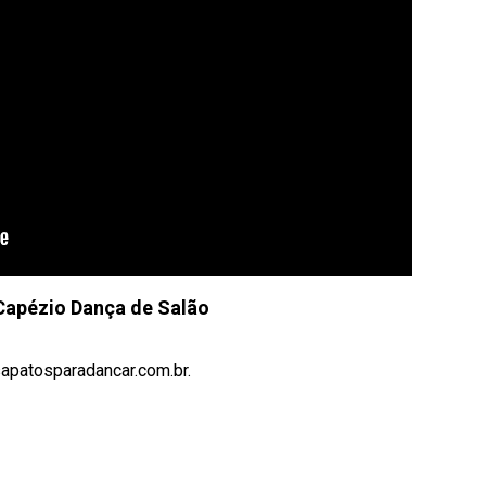
Capézio Dança de Salão
sapatosparadancar.com.br.