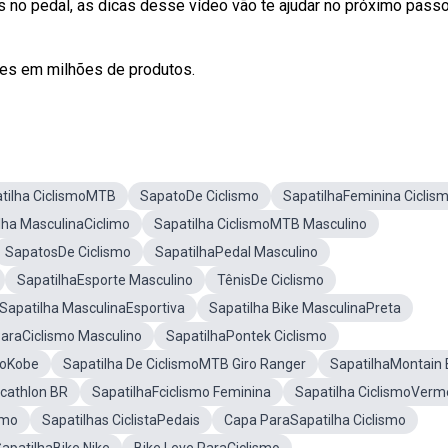
 no pedal, as dicas desse vídeo vão te ajudar no próximo passo
ões em milhões de produtos.
tilha CiclismoMTB
SapatoDe Ciclismo
SapatilhaFeminina Ciclis
lha MasculinaCiclimo
Sapatilha CiclismoMTB Masculino
SapatosDe Ciclismo
SapatilhaPedal Masculino
SapatilhaEsporte Masculino
TênisDe Ciclismo
Sapatilha MasculinaEsportiva
Sapatilha Bike MasculinaPreta
ParaCiclismo Masculino
SapatilhaPontek Ciclismo
moKobe
Sapatilha De CiclismoMTB Giro Ranger
SapatilhaMontain 
ecathlon BR
SapatilhaFciclismo Feminina
Sapatilha CiclismoVerm
smo
Sapatilhas CiclistaPedais
Capa ParaSapatilha Ciclismo