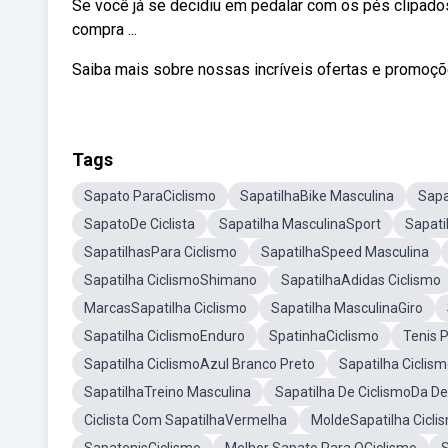
Se você já se decidiu em pedalar com os pés clipados
compra ...
Saiba mais sobre nossas incríveis ofertas e promoç
Tags
Sapato ParaCiclismo
SapatilhaBike Masculina
Sapa
SapatoDe Ciclista
Sapatilha MasculinaSport
Sapati
SapatilhasPara Ciclismo
SapatilhaSpeed Masculina
Sapatilha CiclismoShimano
SapatilhaAdidas Ciclismo
MarcasSapatilha Ciclismo
Sapatilha MasculinaGiro
Sapatilha CiclismoEnduro
SpatinhaCiclismo
Tenis 
Sapatilha CiclismoAzul Branco Preto
Sapatilha Ciclis
SapatilhaTreino Masculina
Sapatilha De CiclismoDa D
Ciclista Com SapatilhaVermelha
MoldeSapatilha Cicli