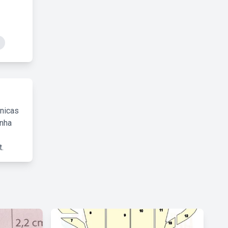
cnicas
inha
.