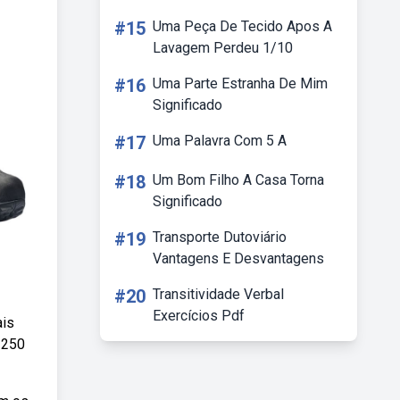
#15
Uma Peça De Tecido Apos A
Lavagem Perdeu 1/10
#16
Uma Parte Estranha De Mim
Significado
#17
Uma Palavra Com 5 A
#18
Um Bom Filho A Casa Torna
Significado
#19
Transporte Dutoviário
Vantagens E Desvantagens
#20
Transitividade Verbal
Exercícios Pdf
ais
 250