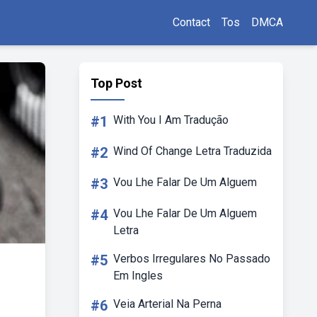
Contact
Tos
DMCA
Top Post
#1
With You I Am Tradução
#2
Wind Of Change Letra Traduzida
#3
Vou Lhe Falar De Um Alguem
#4
Vou Lhe Falar De Um Alguem
Letra
#5
Verbos Irregulares No Passado
Em Ingles
#6
Veia Arterial Na Perna