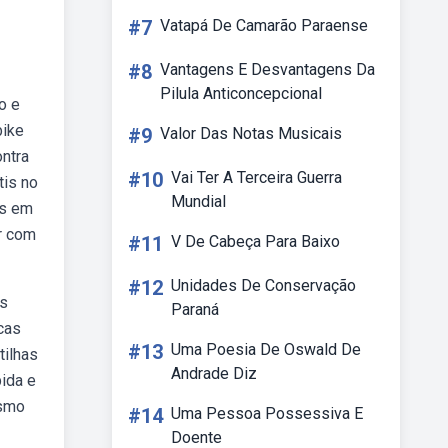
#7
Vatapá De Camarão Paraense
#8
Vantagens E Desvantagens Da
Pilula Anticoncepcional
o e
bike
#9
Valor Das Notas Musicais
ontra
#10
Vai Ter A Terceira Guerra
tis no
Mundial
es em
r com
#11
V De Cabeça Para Baixo
#12
Unidades De Conservação
os
Paraná
cas
#13
Uma Poesia De Oswald De
tilhas
Andrade Diz
ida e
ismo
#14
Uma Pessoa Possessiva E
Doente