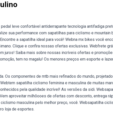
ulino
edal leve confortável antiderrapante tecnologia antifadiga pret
alize sua performance com sapatilhas para ciclismo e mountain 
. Encontre a sapatilha ideal para você! Webna mx bikes você enc
mano. Clique e confira nossas ofertas exclusivas. Webfrete grá
em juros! Saiba mais sobre nossas incríveis ofertas e promoçõ
promoção, tem no magalu! Os menores preços em esporte e laze
lada. Os componentes de mtb mais refinados do mundo, projetad
to. Webtem sapatilha ciclismo feminina e masculina de muitas mar
onhecidos pela qualidade incrível! As versões da sidi. Websapa
Vem aproveitar milhõooes de ofertas com desconto, entrega ráp
ha ciclismo masculina pelo melhor preço, você. Websapatilha cicl
ro loja de esportes.