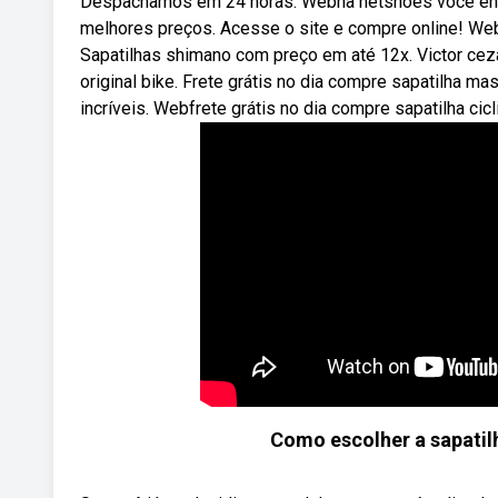
Despachamos em 24 horas. Webna netshoes você enco
melhores preços. Acesse o site e compre online! Webc
Sapatilhas shimano com preço em até 12x. Victor cez
original bike. Frete grátis no dia compre sapatilha m
incríveis. Webfrete grátis no dia compre sapatilha ci
Como escolher a sapatilh