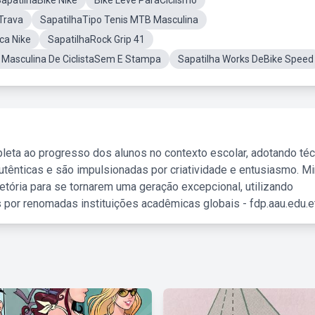
apatilhaBike Nike
Bike Leve ParaCiclismo
Trava
SapatilhaTipo Tenis MTB Masculina
ca Nike
SapatilhaRock Grip 41
 Masculina De CiclistaSem E Stampa
Sapatilha Works DeBike Speed
leta ao progresso dos alunos no contexto escolar, adotando té
tênticas e são impulsionadas por criatividade e entusiasmo. M
etória para se tornarem uma geração excepcional, utilizando
 por renomadas instituições acadêmicas globais - fdp.aau.edu.et