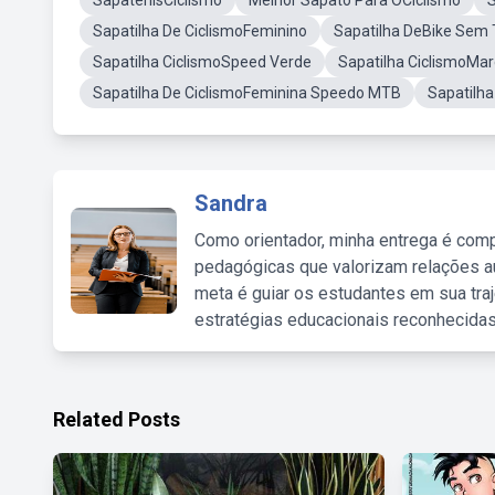
SapatenisCiclismo
Melhor Sapato Para OCiclismo
S
Sapatilha De CiclismoFeminino
Sapatilha DeBike Sem 
Sapatilha CiclismoSpeed Verde
Sapatilha CiclismoMar
Sapatilha De CiclismoFeminina Speedo MTB
Sapatilha
Sandra
Como orientador, minha entrega é comp
pedagógicas que valorizam relações au
meta é guiar os estudantes em sua traj
estratégias educacionais reconhecidas
Related Posts