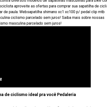
ntra diversos modelos de sapatilhas masculinas para bike c
iclista aproveite as ofertas para comprar sua sapatilha de cicl
ar de paula. Websapatilha shimano xc1 xc100 p/ pedal clip mtb
asculina ciclismo parcelado sem juros! Saiba mais sobre nossas
clismo masculina parcelado sem juros!
a de ciclismo ideal pra você Pedaleria