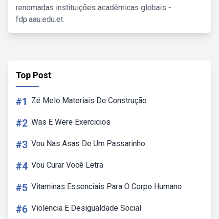
renomadas instituições acadêmicas globais -
fdp.aau.edu.et.
Top Post
#1
Zé Melo Materiais De Construção
#2
Was E Were Exercicios
#3
Vou Nas Asas De Um Passarinho
#4
Vou Curar Você Letra
#5
Vitaminas Essenciais Para O Corpo Humano
#6
Violencia E Desigualdade Social