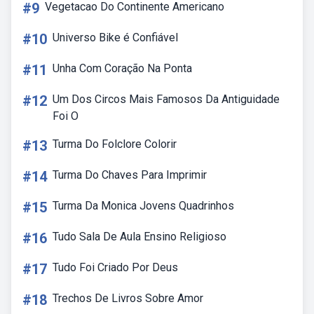
#9
Vegetacao Do Continente Americano
#10
Universo Bike é Confiável
#11
Unha Com Coração Na Ponta
#12
Um Dos Circos Mais Famosos Da Antiguidade
Foi O
#13
Turma Do Folclore Colorir
#14
Turma Do Chaves Para Imprimir
#15
Turma Da Monica Jovens Quadrinhos
#16
Tudo Sala De Aula Ensino Religioso
#17
Tudo Foi Criado Por Deus
#18
Trechos De Livros Sobre Amor