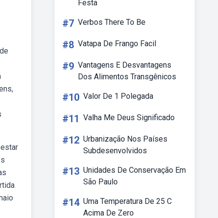
Festa
#7
Verbos There To Be
#8
Vatapa De Frango Facil
 de
#9
Vantagens E Desvantagens
a
Dos Alimentos Transgênicos
ens,
#10
Valor De 1 Polegada
s
#11
Valha Me Deus Significado
#12
Urbanização Nos Países
estar
Subdesenvolvidos
es
#13
Unidades De Conservação Em
as
São Paulo
rtida
maio
#14
Uma Temperatura De 25 C
Acima De Zero