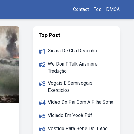
Contact
Tos
DMCA
Top Post
#1
Xicara De Cha Desenho
#2
We Don T Talk Anymore
Tradução
#3
Vogais E Semivogais
Exercicios
#4
Vídeo Do Pai Com A Filha Sofia
#5
Viciado Em Você Pdf
#6
Vestido Para Bebe De 1 Ano