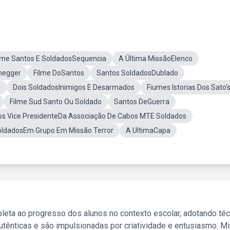
lme Santos E SoldadosSequencia
A Última MissãoElenco
negger
Filme DoSantos
Santos SoldadosDublado
D
Dois SoldadosInimigos E Desarmados
Fiumes Istorias Dos Sato'
Filme Sud Santo Ou Soldado
Santos DeGuerra
os Vice PresidenteDa Associação De Cabos MTE Soldados
oldadosEm Grupo Em Missão Terror
A UltimaCapa
leta ao progresso dos alunos no contexto escolar, adotando té
tênticas e são impulsionadas por criatividade e entusiasmo. M