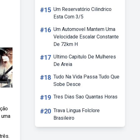
#15
Um Reservatório Cilindrico
Esta Com 3/5
#16
Um Automovel Mantem Uma
Velocidade Escalar Constante
De 72km H
#17
Ultimo Capitulo De Mulheres
De Areia
#18
Tudo Na Vida Passa Tudo Que
Sobe Desce
#19
Tres Dias Sao Quantas Horas
ação
#20
Trava Lingua Folclore
m uma
Brasileiro
três.