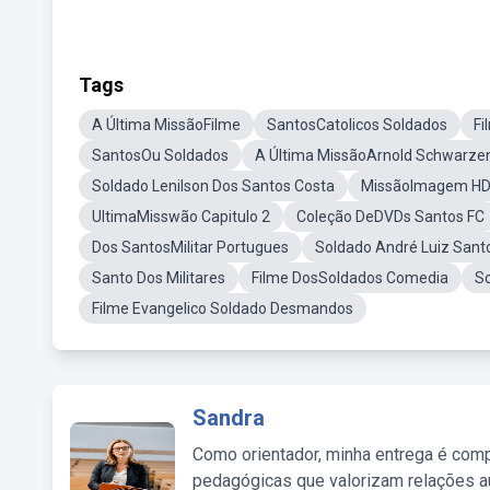
Tags
A Última MissãoFilme
SantosCatolicos Soldados
Fi
SantosOu Soldados
A Última MissãoArnold Schwarze
Soldado Lenilson Dos Santos Costa
MissãoImagem H
UltimaMisswão Capitulo 2
Coleção DeDVDs Santos FC
Dos SantosMilitar Portugues
Soldado André Luiz Sant
Santo Dos Militares
Filme DosSoldados Comedia
S
Filme Evangelico Soldado Desmandos
Sandra
Como orientador, minha entrega é comp
pedagógicas que valorizam relações au