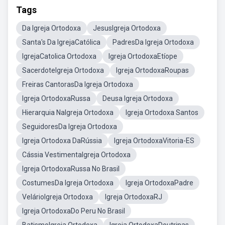
Tags
Da Igreja Ortodoxa
JesusIgreja Ortodoxa
Santa's Da IgrejaCatólica
PadresDa Igreja Ortodoxa
IgrejaCatolica Ortodoxa
Igreja OrtodoxaEtíope
SacerdoteIgreja Ortodoxa
Igreja OrtodoxaRoupas
Freiras CantorasDa Igreja Ortodoxa
Igreja OrtodoxaRussa
Deusa Igreja Ortodoxa
Hierarquia NaIgreja Ortodoxa
Igreja Ortodoxa Santos
SeguidoresDa Igreja Ortodoxa
Igreja Ortodoxa DaRússia
Igreja OrtodoxaVitoria-ES
Cássia VestimentaIgreja Ortodoxa
Igreja OrtodoxaRussa No Brasil
CostumesDa Igreja Ortodoxa
Igreja OrtodoxaPadre
VelárioIgreja Ortodoxa
Igreja OrtodoxaRJ
Igreja OrtodoxaDo Peru No Brasil