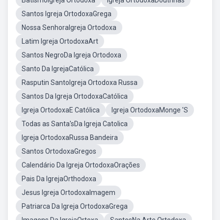
BatismoIgreja Ortodoxa
Igreja OrtodoxaDoutrinas
Santos Igreja OrtodoxaGrega
Nossa SenhoraIgreja Ortodoxa
Latim Igreja OrtodoxaArt
Santos NegroDa Igreja Ortodoxa
Santo Da IgrejaCatólica
Rasputin SantoIgreja Ortodoxa Russa
Santos Da Igreja OrtodoxaCatólica
Igreja OrtodoxaE Católica
Igreja OrtodoxaMonge 'S
Todas as Santa'sDa Igreja Catolica
Igreja OrtodoxaRussa Bandeira
Santos OrtodoxaGregos
Calendário Da Igreja OrtodoxaOrações
Pais Da IgrejaOrthodoxa
Jesus Igreja OrtodoxaImagem
Patriarca Da Igreja OrtodoxaGrega