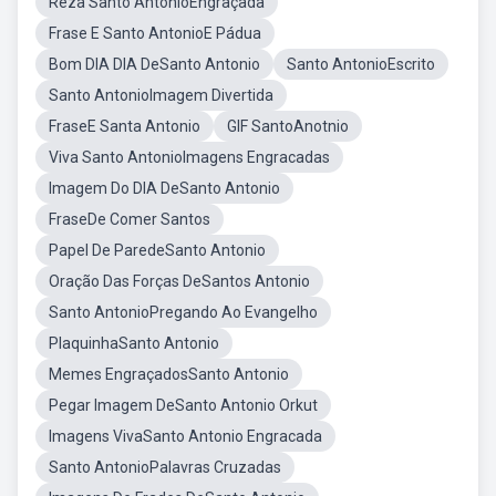
Reza Santo AntonioEngraçada
Frase E Santo AntonioE Pádua
Bom DIA DIA DeSanto Antonio
Santo AntonioEscrito
Santo AntonioImagem Divertida
FraseE Santa Antonio
GIF SantoAnotnio
Viva Santo AntonioImagens Engracadas
Imagem Do DIA DeSanto Antonio
FraseDe Comer Santos
Papel De ParedeSanto Antonio
Oração Das Forças DeSantos Antonio
Santo AntonioPregando Ao Evangelho
PlaquinhaSanto Antonio
Memes EngraçadosSanto Antonio
Pegar Imagem DeSanto Antonio Orkut
Imagens VivaSanto Antonio Engracada
Santo AntonioPalavras Cruzadas