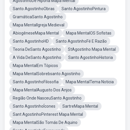
AgostinhoDe Hipona Mapa Mental
Santo AgostinhoObras
Santo AgostinhoPintura
GramáticaSanto Agostinho
Mapa MentalIgreja Medieval
AbiogêneseMapa Mental
Mapa MentalOS Sofistas
Santo AgostinhoHD
Santo AgostinhoFé E Razão
Teoria DeSanto Agostinho
StAgostinho Mapa Mental
A Vida DeSanto Agostinho
Santo AgostinhoHistoria
Mapa MentalEm Tópicos
Mapa MentalSobrebsanto Agostinho
Santo AgostinhoFilosofia
Mapa MentalTema Noticia
Mapa MentalAugusto Dos Anjos
Região Onde NasceuSanto Agostinho
Santo AgostinhoÍcones
SartreMapa Mental
Sant AgostinhoPinterest Mapa Mental
Mapa MentalSão Tomás De Aquino