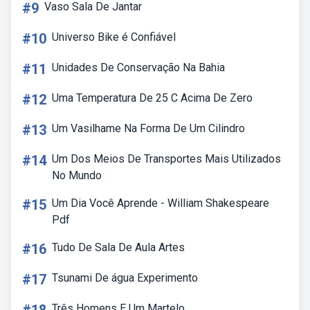
#9
Vaso Sala De Jantar
#10
Universo Bike é Confiável
#11
Unidades De Conservação Na Bahia
#12
Uma Temperatura De 25 C Acima De Zero
#13
Um Vasilhame Na Forma De Um Cilindro
#14
Um Dos Meios De Transportes Mais Utilizados
No Mundo
#15
Um Dia Você Aprende - William Shakespeare
Pdf
#16
Tudo De Sala De Aula Artes
#17
Tsunami De água Experimento
Três Homens E Um Martelo