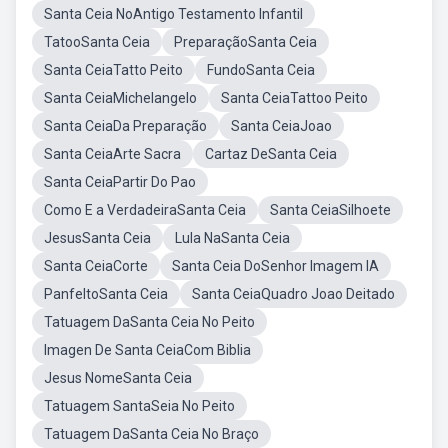
Santa Ceia NoAntigo Testamento Infantil
TatooSanta Ceia
PreparaçãoSanta Ceia
Santa CeiaTatto Peito
FundoSanta Ceia
Santa CeiaMichelangelo
Santa CeiaTattoo Peito
Santa CeiaDa Preparação
Santa CeiaJoao
Santa CeiaArte Sacra
Cartaz DeSanta Ceia
Santa CeiaPartir Do Pao
Como E a VerdadeiraSanta Ceia
Santa CeiaSilhoete
JesusSanta Ceia
Lula NaSanta Ceia
Santa CeiaCorte
Santa Ceia DoSenhor Imagem IA
PanfeltoSanta Ceia
Santa CeiaQuadro Joao Deitado
Tatuagem DaSanta Ceia No Peito
Imagen De Santa CeiaCom Biblia
Jesus NomeSanta Ceia
Tatuagem SantaSeia No Peito
Tatuagem DaSanta Ceia No Braço