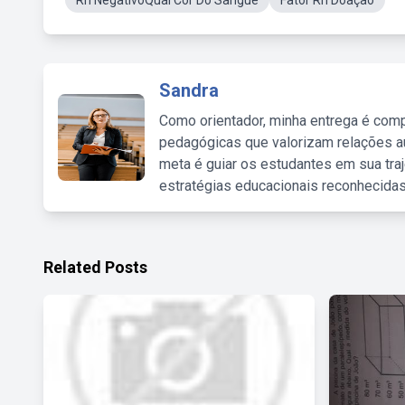
Rh NegativoQual Cor Do Sangue
Fator Rh Doaçao
Sandra
Como orientador, minha entrega é comp
pedagógicas que valorizam relações au
meta é guiar os estudantes em sua traj
estratégias educacionais reconhecidas
Related Posts