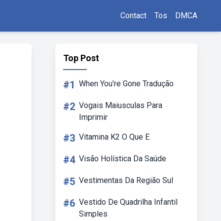
Contact
Tos
DMCA
Top Post
#1
When You're Gone Tradução
#2
Vogais Maiusculas Para
Imprimir
#3
Vitamina K2 O Que E
#4
Visão Holística Da Saúde
#5
Vestimentas Da Região Sul
#6
Vestido De Quadrilha Infantil
Simples