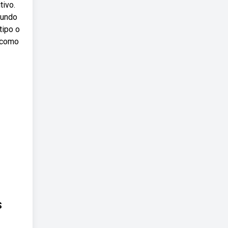
tivo.
gundo
tipo o
s como
S