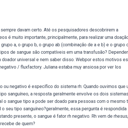
m sempre davam certo. Até os pesquisadores descobrirem a
os é muito importante, principalmente, para realizar uma doação
grupo a, o grupo b, o grupo ab (combinação de a e b) e o grupo o
is tipos de sangue são compatíveis em uma transfusão? Depende
m doador universal e nem saber disso. Webpor estos motivos es
egativo / fluxfactory. Juliana estaba muy ansiosa por ver los
vo ou negativo é específico do sistema rh: Quando ouvimos que
ipo sanguíneo, a resposta geralmente envolve os dois sistema
geral o sangue tipo a pode ser doado para pessoas com o mesmo 
ual o seu tipo sanguíneo?geralmente, essa pergunta é respondida 
tando presente, o sangue é fator rh negativo. Rh vem de rhesus
e recebe de quem?