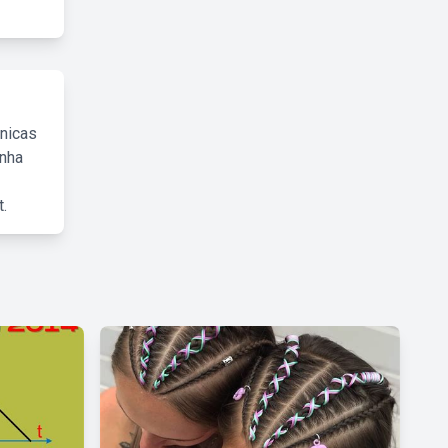
cnicas
inha
.