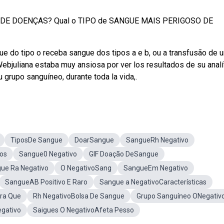
DE DOENÇAS? Qual o TIPO de SANGUE MAIS PERIGOSO DE
 do tipo o receba sangue dos tipos a e b, ou a transfusão de 
ebjuliana estaba muy ansiosa por ver los resultados de su analít
 grupo sanguíneo, durante toda la vida,.
TiposDe Sangue
DoarSangue
SangueRh Negativo
os
Sangue0 Negativo
GIF Doação DeSangue
ue Ra Negativo
O NegativoSang
SangueEm Negativo
SangueAB Positivo E Raro
Sangue a NegativoCaracterísticas
ra Que
Rh NegativoBolsa De Sangue
Grupo Sanguíneo ONegativ
gativo
Saigues O NegativoAfeta Pesso