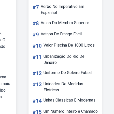
#7
Verbo No Imperativo Em
Espanhol
#8
Veias Do Membro Superior
.
#9
Vatapa De Frango Facil
. O
#10
Valor Piscina De 1000 Litros
ndo
#11
Urbanização Do Rio De
Janeiro
#12
Uniforme De Goleiro Futsal
 uma
s mais
#13
Unidades De Medidas
Eletricas
tipo
a
#14
Unhas Classicas E Modernas
,
#15
Um Número Inteiro é Chamado