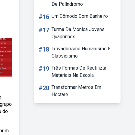
De Palíndromo
#16
Um Cômodo Com Banheiro
#17
Turma Da Monica Jovens
Quadrinhos
#18
Trovadorismo Humanismo E
Classicismo
#19
Três Formas De Reutilizar
Materiais Na Escola
#20
Transformar Metros Em
Hectare
e
 grupo
o do
r rh.