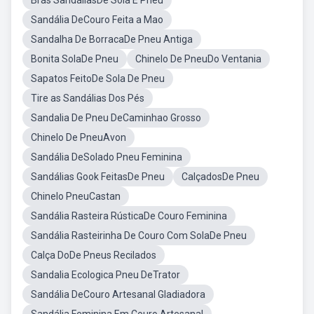
Brás SandáliasDe Sola E Pneu
Sandália DeCouro Feita a Mao
Sandalha De BorracaDe Pneu Antiga
Bonita SolaDe Pneu
Chinelo De PneuDo Ventania
Sapatos FeitoDe Sola De Pneu
Tire as Sandálias Dos Pés
Sandalia De Pneu DeCaminhao Grosso
Chinelo De PneuAvon
Sandália DeSolado Pneu Feminina
Sandálias Gook FeitasDe Pneu
CalçadosDe Pneu
Chinelo PneuCastan
Sandália Rasteira RústicaDe Couro Feminina
Sandália Rasteirinha De Couro Com SolaDe Pneu
Calça DoDe Pneus Recilados
Sandalia Ecologica Pneu DeTrator
Sandália DeCouro Artesanal Gladiadora