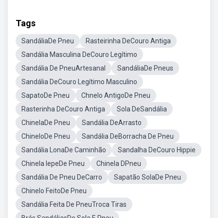
Tags
SandáliaDe Pneu
Rasteirinha DeCouro Antiga
Sandália Masculina DeCouro Legítimo
Sandália De PneuArtesanal
SandáliaDe Pneus
Sandália DeCouro Legítimo Masculino
SapatoDe Pneu
Chnelo AntigoDe Pneu
Rasterinha DeCouro Antiga
Sola DeSandália
ChinelaDe Pneu
Sandália DeArrasto
ChineloDe Pneu
Sandália DeBorracha De Pneu
Sandália LonaDe Caminhão
Sandalha DeCouro Hippie
Chinela IepeDe Pneu
Chinela DPneu
Sandália De Pneu DeCarro
Sapatão SolaDe Pneu
Chinelo FeitoDe Pneu
Sandália Feita De PneuTroca Tiras