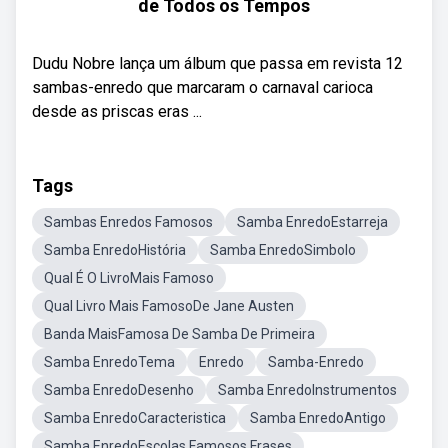
de Todos os Tempos
Dudu Nobre lança um álbum que passa em revista 12
sambas-enredo que marcaram o carnaval carioca
desde as priscas eras ...
Tags
Sambas Enredos Famosos
Samba EnredoEstarreja
Samba EnredoHistória
Samba EnredoSimbolo
Qual É O LivroMais Famoso
Qual Livro Mais FamosoDe Jane Austen
Banda MaisFamosa De Samba De Primeira
Samba EnredoTema
Enredo
Samba-Enredo
Samba EnredoDesenho
Samba EnredoInstrumentos
Samba EnredoCaracteristica
Samba EnredoAntigo
Samba EnredoEscolas Famosos Frases