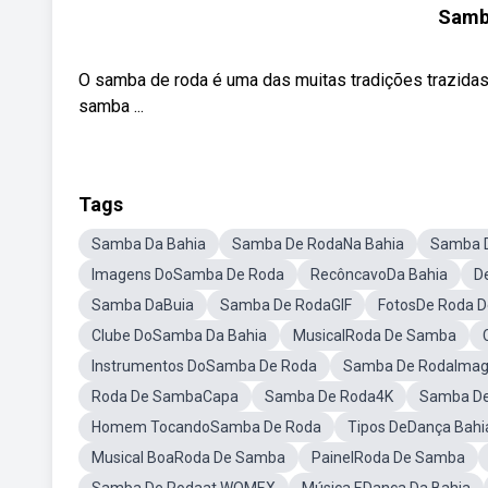
Samb
O samba de roda é uma das muitas tradições trazidas 
samba ...
Tags
Samba Da Bahia
Samba De RodaNa Bahia
Samba 
Imagens DoSamba De Roda
RecôncavoDa Bahia
D
Samba DaBuia
Samba De RodaGIF
FotosDe Roda 
Clube DoSamba Da Bahia
MusicalRoda De Samba
Instrumentos DoSamba De Roda
Samba De RodaIma
Roda De SambaCapa
Samba De Roda4K
Samba De
Homem TocandoSamba De Roda
Tipos DeDança Bahi
Musical BoaRoda De Samba
PainelRoda De Samba