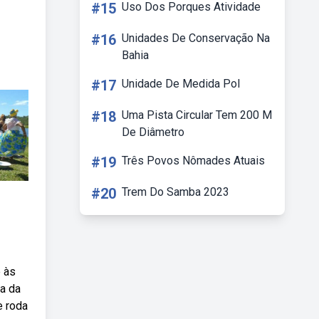
#15
Uso Dos Porques Atividade
#16
Unidades De Conservação Na
Bahia
#17
Unidade De Medida Pol
#18
Uma Pista Circular Tem 200 M
De Diâmetro
#19
Três Povos Nômades Atuais
#20
Trem Do Samba 2023
e às
ta da
e roda