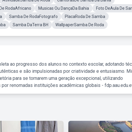
AtividadeSamba De Roda
CantorasDe Samba Da Bahia
De RodaAfricano
Musicas Ou DançaDa Bahia
Foto DeAula De S
a
Samba De RodaFotografo
PlacaRoda De Samba
mba
Samba DaTerra BH
WallpaperSamba De Roda
leta ao progresso dos alunos no contexto escolar, adotando té
tênticas e são impulsionadas por criatividade e entusiasmo. M
etória para se tornarem uma geração excepcional, utilizando
 por renomadas instituições acadêmicas globais - fdp.aau.edu.et