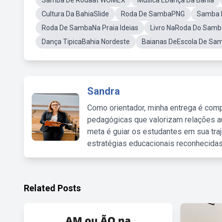
Samba De Rodaat WOMEX
Música EDança Da Bahia
Cultura Da BahiaSlide
Roda De SambaPNG
Samba 
Roda De SambaNa Praia Ideias
Livro NaRoda Do Samb
Dança TipicaBahia Nordeste
Baianas DeEscola De Sa
Sandra
Como orientador, minha entrega é comp
pedagógicas que valorizam relações au
meta é guiar os estudantes em sua traj
estratégias educacionais reconhecidas
Related Posts