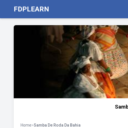
FDPLEARN
Samb
Home
>
Samba De Roda Da Bahia