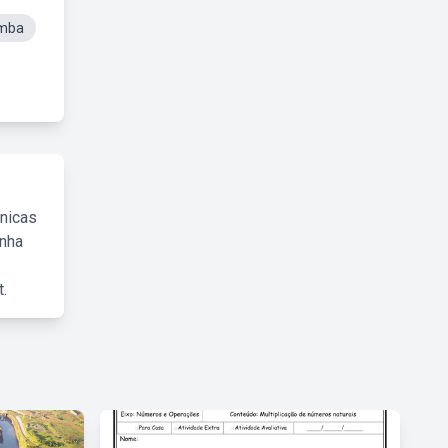
amba
cnicas
inha
.