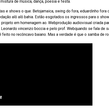
istura de música, dança, poesia e festa.
tas e shows o que: Betojamaica, swing do fora, eduardinho fora 
dação alô alô bahia. Estão esgotados os ingressos para o sho
o projeto em homenagem ao. Webprodução audiovisual criada par
prof. Leonardo vincenzo boccia e pelo prof. Webquando se fala de
 é feito no recôncavo baiano. Mas a verdade é que o samba de r