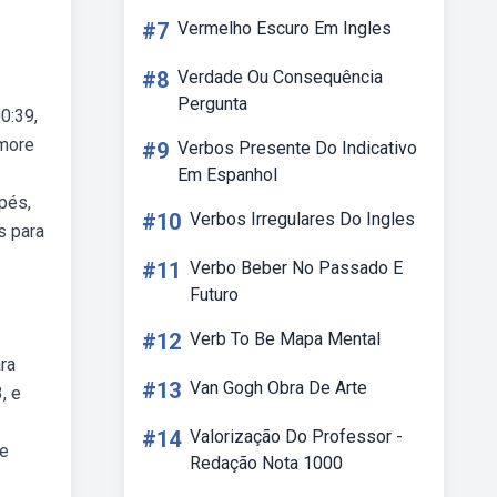
#7
Vermelho Escuro Em Ingles
#8
Verdade Ou Consequência
Pergunta
0:39,
 more
#9
Verbos Presente Do Indicativo
Em Espanhol
pés,
#10
Verbos Irregulares Do Ingles
s para
#11
Verbo Beber No Passado E
Futuro
#12
Verb To Be Mapa Mental
ra
#13
Van Gogh Obra De Arte
, e
#14
Valorização Do Professor -
se
Redação Nota 1000