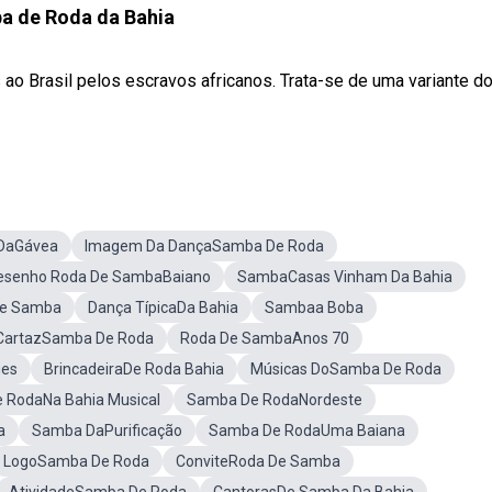
a de Roda da Bahia
ao Brasil pelos escravos africanos. Trata-se de uma variante d
DaGávea
Imagem Da DançaSamba De Roda
esenho Roda De SambaBaiano
SambaCasas Vinham Da Bahia
De Samba
Dança TípicaDa Bahia
Sambaa Boba
CartazSamba De Roda
Roda De SambaAnos 70
ges
BrincadeiraDe Roda Bahia
Músicas DoSamba De Roda
 RodaNa Bahia Musical
Samba De RodaNordeste
a
Samba DaPurificação
Samba De RodaUma Baiana
LogoSamba De Roda
ConviteRoda De Samba