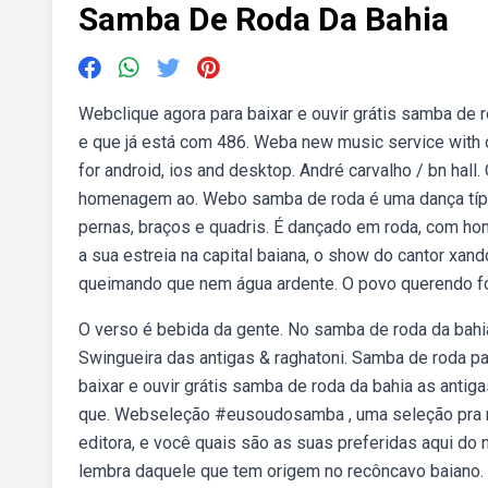
Samba De Roda Da Bahia
Webclique agora para baixar e ouvir grátis samba de
e que já está com 486. Weba new music service with o
for android, ios and desktop. André carvalho / bn hal
homenagem ao. Webo samba de roda é uma dança típi
pernas, braços e quadris. É dançado em roda, com ho
a sua estreia na capital baiana, o show do cantor x
queimando que nem água ardente. O povo querendo fo
O verso é bebida da gente. No samba de roda da bahi
Swingueira das antigas & raghatoni. Samba de roda pa
baixar e ouvir grátis samba de roda da bahia as anti
que. Webseleção #eusoudosamba , uma seleção pra m
editora, e você quais são as suas preferidas aqui do
lembra daquele que tem origem no recôncavo baiano.