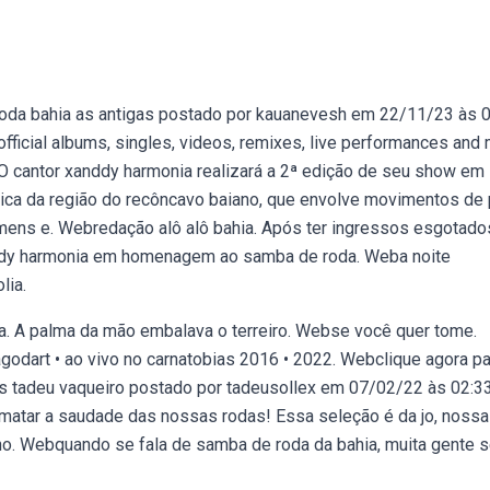
 roda bahia as antigas postado por kauanevesh em 22/11/23 às 0
fficial albums, singles, videos, remixes, live performances and
l. O cantor xanddy harmonia realizará a 2ª edição de seu show em
ca da região do recôncavo baiano, que envolve movimentos de 
mens e. Webredação alô alô bahia. Após ter ingressos esgotado
anddy harmonia em homenagem ao samba de roda. Weba noite
lia.
a. A palma da mão embalava o terreiro. Webse você quer tome.
godart • ao vivo no carnatobias 2016 • 2022. Webclique agora pa
gas tadeu vaqueiro postado por tadeusollex em 07/02/22 às 02:33
atar a saudade das nossas rodas! Essa seleção é da jo, nossa
 no. Webquando se fala de samba de roda da bahia, muita gente 