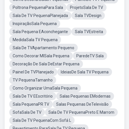
Poltrona PequenaPara Sala
ProjetoSala De TV
Sala De TV PequenaPlanejada
Sala TVDesign
InspiraçãoSala Pequena
Sala Pequena EAconchegante
Sala TVEstreita
MedidaSala TV Pequena
Sala De TVApartamento Pequeno
Como Decorar MISala Pequena
ParedeTV Sala
Decoração De Sala DeEstar Pequena
Painel De TVPlanejado
IdeiasDe Sala TV Pequena
TV PequenaTamanho
Como Organizar UmaSala Pequena
Sala De TV EEscritório
Salas Pequenas EModernas
Sala PequenaPR TV
Salas Pequenas DeTelevisão
SofaSala De TV
Sala De TV PequenaPreto E Marrom
Sala De TV PequenaCom Sofá L
Revestimento ParaSala De TV Pequena