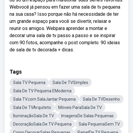
Webvocê já pensou em fazer uma sala de tv pequena
na sua casa? Isso porque não há necessidade de ter
um grande espaço para você se divertir, relaxar e
reunir os amigos. Webpara aprender a montar e
decorar uma sala de tv passo a passo e se inspirar
com 90 fotos, acompanhe o post completo. 90 ideias
de sala de tv decorada + dicas.
Tags
Sala TV Pequena
Sala De TVSimples
Sala De TV Pequena EModerna
Sala TV.com SalaJantar Pequena
Sala De TVDesenho
Sala De TVArquiteto
Móveis ParaSala De TV
IluminaçãoSala De TV
ImagensDe Salas Pequenas
DecoraçãoSala De TV Pequena
Sala PequenaSem TV
Como DecorarSalas Pequenas
PainelDe TV Pequena