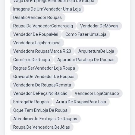
Vaga De EmpregoVendedor Loja De Roupa
Imagens De UmVendedor Uma Loja
DesafioVendedor Roupas
Roupa De VendedorComercialg
Vendedor DeMóveis
Vendedor De RoupaMei
Como Fazer UmaLoja
Vendedora LojaFeminina
Vendedora RoupasMarca R 20
ArquiteturaDe Loja
ComércioDe Roupa
Aparador ParaLoja De Roupas
Regras SerVendedor Loja Roupa
GravuraDe Vendedor De Roupas
Vendedora De RoupasRemota
Vendedor DePeça No Balcão
Vendedor LojaCansado
EntregaDe Roupas
Arara De RoupasPara Loja
Oque Tem EmLoja De Roupa
Atendimento EmLojas De Roupas
Roupa De Vendedora DeJóias