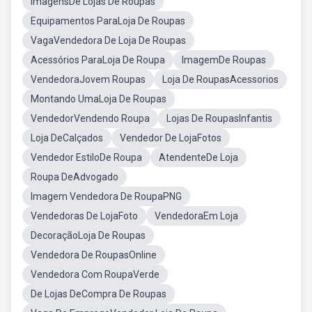
ImagensDe Lojas De Roupas
Equipamentos ParaLoja De Roupas
VagaVendedora De Loja De Roupas
Acessórios ParaLoja De Roupa
ImagemDe Roupas
VendedoraJovem Roupas
Loja De RoupasAcessorios
Montando UmaLoja De Roupas
VendedorVendendo Roupa
Lojas De RoupasInfantis
Loja DeCalçados
Vendedor De LojaFotos
Vendedor EstiloDe Roupa
AtendenteDe Loja
Roupa DeAdvogado
Imagem Vendedora De RoupaPNG
Vendedoras De LojaFoto
VendedoraEm Loja
DecoraçãoLoja De Roupas
Vendedora De RoupasOnline
Vendedora Com RoupaVerde
De Lojas DeCompra De Roupas