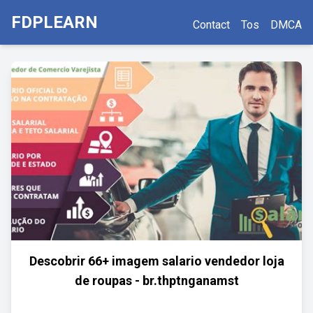
FDPLEARN
Contact
Tos
DMCA
Descobrir 66+ imagem salario vendedor loja
de roupas - br.thptnganamst