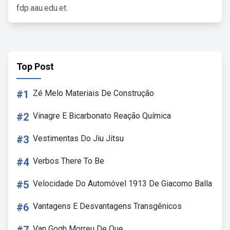
fdp.aau.edu.et.
Top Post
#1
Zé Melo Materiais De Construção
#2
Vinagre E Bicarbonato Reação Química
#3
Vestimentas Do Jiu Jitsu
#4
Verbos There To Be
#5
Velocidade Do Automóvel 1913 De Giacomo Balla
#6
Vantagens E Desvantagens Transgênicos
Van Gogh Morreu De Que