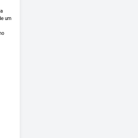
la
 de um
ho