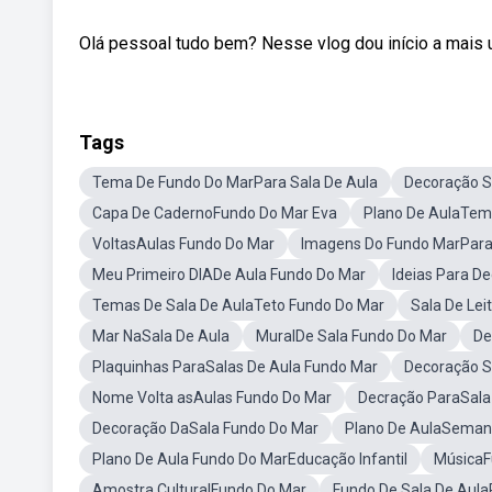
Olá pessoal tudo bem? Nesse vlog dou início a mais 
Tags
Tema De Fundo Do MarPara Sala De Aula
Decoração S
Capa De CadernoFundo Do Mar Eva
Plano De AulaTem
VoltasAulas Fundo Do Mar
Imagens Do Fundo MarPara
Meu Primeiro DIADe Aula Fundo Do Mar
Ideias Para D
Temas De Sala De AulaTeto Fundo Do Mar
Sala De Le
Mar NaSala De Aula
MuralDe Sala Fundo Do Mar
De
Plaquinhas ParaSalas De Aula Fundo Mar
Decoração S
Nome Volta asAulas Fundo Do Mar
Decração ParaSala
Decoração DaSala Fundo Do Mar
Plano De AulaSeman
Plano De Aula Fundo Do MarEducação Infantil
MúsicaF
Amostra CulturalFundo Do Mar
Fundo De Sala De Aul