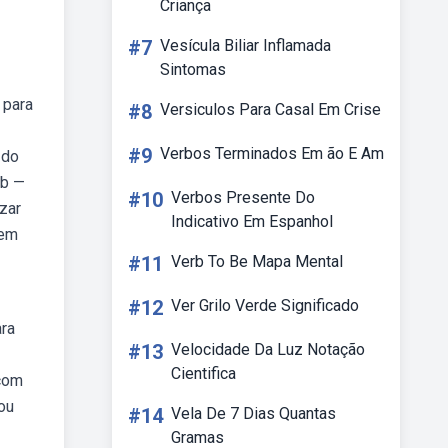
Criança
#7
Vesícula Biliar Inflamada
Sintomas
 para
#8
Versiculos Para Casal Em Crise
#9
Verbos Terminados Em ão E Am
 do
eb —
#10
Verbos Presente Do
izar
Indicativo Em Espanhol
 em
#11
Verb To Be Mapa Mental
#12
Ver Grilo Verde Significado
ara
#13
Velocidade Da Luz Notação
Cientifica
 com
ou
#14
Vela De 7 Dias Quantas
Gramas