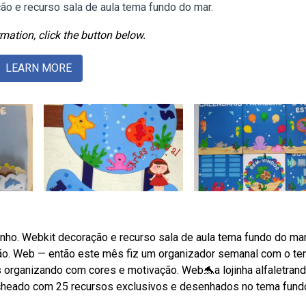
ão e recurso sala de aula tema fundo do mar.
mation, click the button below.
LEARN MORE
anho. Webkit decoração e recurso sala de aula tema fundo do mar
são. Web — então este mês fiz um organizador semanal com o t
s organizando com cores e motivação. Web🐬a lojinha alfaletran
echeado com 25 recursos exclusivos e desenhados no tema fund