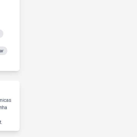
ar
cnicas
inha
.