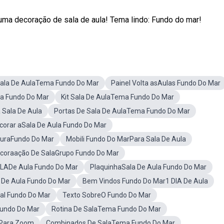
uma decoração de sala de aula! Tema lindo: Fundo do mar!
ala De AulaTema Fundo Do Mar
Painel Volta asAulas Fundo Do Mar
a Fundo Do Mar
Kit Sala De AulaTema Fundo Do Mar
 Sala De Aula
Portas De Sala De AulaTema Fundo Do Mar
ecorar aSala De Aula Fundo Do Mar
ituraFundo Do Mar
Mobili Fundo Do MarPara Sala De Aula
coraação De SalaGrupo Fundo Do Mar
LADe Aula Fundo Do Mar
PlaquinhaSala De Aula Fundo Do Mar
 De Aula Fundo Do Mar
Bem Vindos Fundo Do Mar1 DIA De Aula
al Fundo Do Mar
Texto SobreO Fundo Do Mar
undo Do Mar
Rotina De SalaTema Fundo Do Mar
aPara Zoom
Combinados De SalaTema Fundo Do Mar