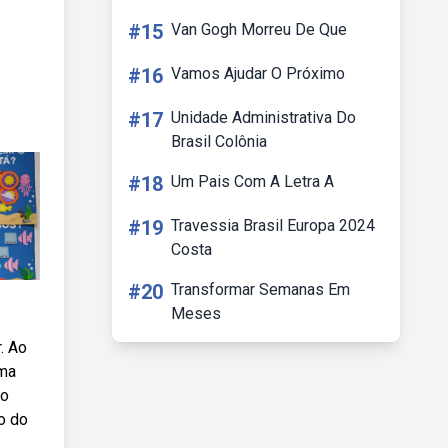
#15
Van Gogh Morreu De Que
#16
Vamos Ajudar O Próximo
#17
Unidade Administrativa Do
Brasil Colônia
#18
Um Pais Com A Letra A
#19
Travessia Brasil Europa 2024
Costa
#20
Transformar Semanas Em
Meses
. Ao
ema
do
o do