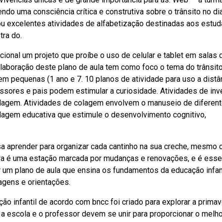
endo uma consciência crítica e construtiva sobre o trânsito no di
rou excelentes atividades de alfabetização destinadas aos estu
tra do.
ional um projeto que proíbe o uso de celular e tablet em salas 
laboração deste plano de aula tem como foco o tema do trânsito
em pequenas (1 ano e 7. 10 planos de atividade para uso a distâ
essores e pais podem estimular a curiosidade. Atividades de inv
colagem. Atividades de colagem envolvem o manuseio de diferent
rdagem educativa que estimule o desenvolvimento cognitivo,
sa aprender para organizar cada cantinho na sua creche, mesmo
ra é uma estação marcada por mudanças e renovações, e é esse
um plano de aula que ensina os fundamentos da educação infan
dagens e orientações.
o infantil de acordo com bncc foi criado para explorar a primav
— a escola e o professor devem se unir para proporcionar o melho