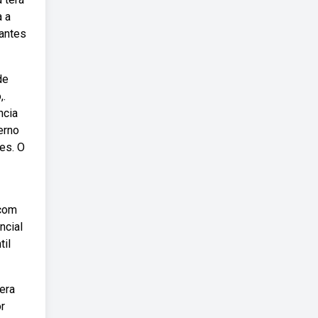
a a
dantes
de
,.
ncia
erno
es. O
 com
ncial
til
era
r