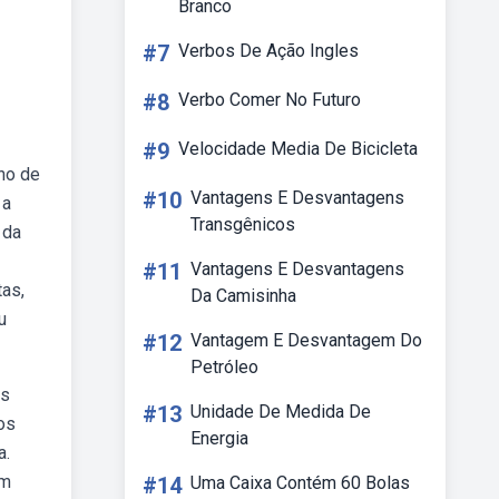
Branco
#7
Verbos De Ação Ingles
#8
Verbo Comer No Futuro
#9
Velocidade Media De Bicicleta
no de
#10
Vantagens E Desvantagens
 a
Transgênicos
 da
#11
Vantagens E Desvantagens
tas,
Da Camisinha
u
#12
Vantagem E Desvantagem Do
Petróleo
os
#13
Unidade De Medida De
os
Energia
a.
em
#14
Uma Caixa Contém 60 Bolas