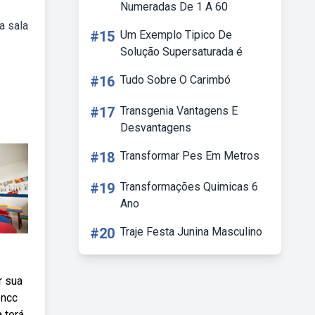
Numeradas De 1 A 60
a sala
#15
Um Exemplo Tipico De
Solução Supersaturada é
#16
Tudo Sobre O Carimbó
#17
Transgenia Vantagens E
Desvantagens
#18
Transformar Pes Em Metros
#19
Transformações Quimicas 6
Ano
#20
Traje Festa Junina Masculino
r sua
bncc
 terá