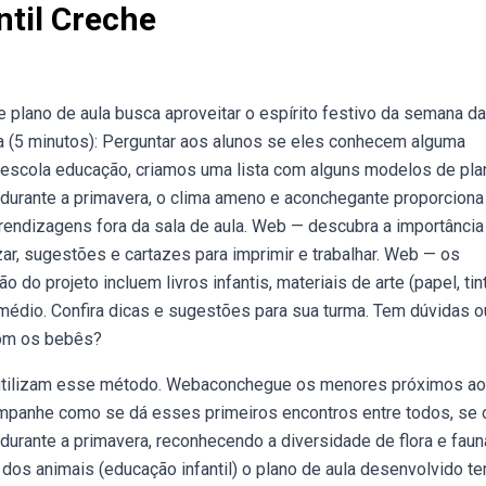
ntil Creche
te plano de aula busca aproveitar o espírito festivo da semana da
la (5 minutos): Perguntar aos alunos se eles conhecem alguma
o escola educação, criamos uma lista com alguns modelos de pla
— durante a primavera, o clima ameno e aconchegante proporciona
prendizagens fora da sala de aula. Web — descubra a importância
zar, sugestões e cartazes para imprimir e trabalhar. Web — os
do projeto incluem livros infantis, materiais de arte (papel, tin
 médio. Confira dicas e sugestões para sua turma. Tem dúvidas o
com os bebês?
e utilizam esse método. Webaconchegue os menores próximos a
ompanhe como se dá esses primeiros encontros entre todos, se 
urante a primavera, reconhecendo a diversidade de flora e faun
 dos animais (educação infantil) o plano de aula desenvolvido t