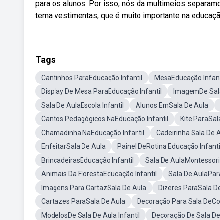
para os alunos. Por isso, nós da multimeios separamo
tema vestimentas, que é muito importante na educação
Tags
Cantinhos ParaEducação Infantil
MesaEducação Infant
Display De Mesa ParaEducação Infantil
ImagemDe Sala 
Sala De AulaEscola Infantil
Alunos EmSala De Aula
Cantos Pedagógicos NaEducação Infantil
Kite ParaSal
Chamadinha NaEducação Infantil
Cadeirinha Sala De 
EnfeitarSala De Aula
Painel DeRotina Educação Infanti
BrincadeirasEducação Infantil
Sala De AulaMontessor
Animais Da FlorestaEducação Infantil
Sala De AulaPar
Imagens Para CartazSala De Aula
Dizeres ParaSala D
Cartazes ParaSala De Aula
Decoração Para Sala DeC
ModelosDe Sala De Aula Infantil
Decoração De Sala De