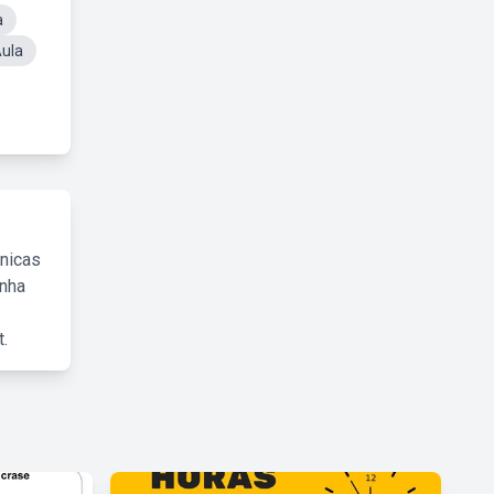
a
Aula
cnicas
inha
.