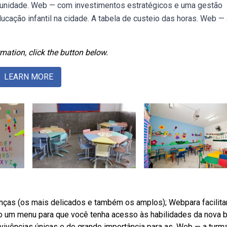
tunidade. Web — com investimentos estratégicos e uma gestão
ducação infantil na cidade. A tabela de custeio das horas. Web — 
mation, click the button below.
LEARN MORE
nças (os mais delicados e também os amplos); Webpara facilita
aixo um menu para que você tenha acesso às habilidades da nova 
vivências únicas e de grande importância para as. Web — a turma