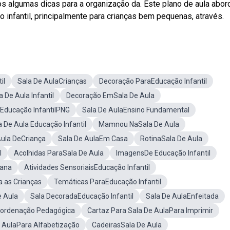
s algumas dicas para a organização da. Este plano de aula abor
 infantil, principalmente para crianças bem pequenas, através.
il
Sala De AulaCrianças
Decoração ParaEducação Infantil
De Aula Infantil
Decoração EmSala De Aula
Educação InfantilPNG
Sala De AulaEnsino Fundamental
a De Aula Educação Infantil
Mamnou NaSala De Aula
Aula DeCriança
Sala De AulaEm Casa
RotinaSala De Aula
l
Acolhidas ParaSala De Aula
ImagensDe Educação Infantil
iana
Atividades SensoriaisEducação Infantil
a as Crianças
Temáticas ParaEducação Infantil
e Aula
Sala DecoradaEducação Infantil
Sala De AulaEnfeitada
oordenação Pedagógica
Cartaz Para Sala De AulaPara Imprimir
 AulaPara Alfabetização
CadeirasSala De Aula