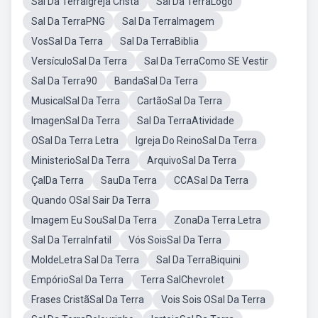
Sal Da TerraIgreja Cristã
Sal Da TerraLogo
Sal Da TerraPNG
Sal Da TerraImagem
VosSal Da Terra
Sal Da TerraBiblia
VersículoSal Da Terra
Sal Da TerraComo SE Vestir
Sal Da Terra90
BandaSal Da Terra
MusicalSal Da Terra
CartãoSal Da Terra
ImagenSal Da Terra
Sal Da TerraAtividade
OSal Da Terra Letra
Igreja Do ReinoSal Da Terra
MinisterioSal Da Terra
ArquivoSal Da Terra
ÇalDa Terra
SauDa Terra
CCASal Da Terra
Quando OSal Sair Da Terra
Imagem Eu SouSal Da Terra
ZonaDa Terra Letra
Sal Da TerraInfatil
Vós SoisSal Da Terra
MoldeLetra Sal Da Terra
Sal Da TerraBiquini
EmpórioSal Da Terra
Terra SalChevrolet
Frases CristãSal Da Terra
Vois Sois OSal Da Terra