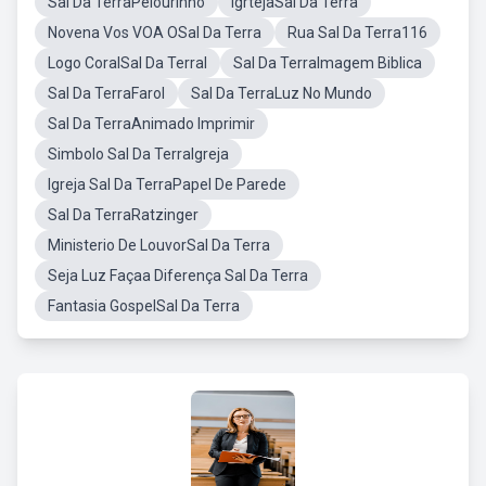
Sal Da TerraPelourinho
IgrtejaSal Da Terra
Novena Vos VOA OSal Da Terra
Rua Sal Da Terra116
Logo CoralSal Da Terral
Sal Da TerraImagem Biblica
Sal Da TerraFarol
Sal Da TerraLuz No Mundo
Sal Da TerraAnimado Imprimir
Simbolo Sal Da TerraIgreja
Igreja Sal Da TerraPapel De Parede
Sal Da TerraRatzinger
Ministerio De LouvorSal Da Terra
Seja Luz Façaa Diferença Sal Da Terra
Fantasia GospelSal Da Terra