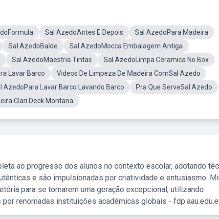
edoFormula
Sal AzedoAntes E Depois
Sal AzedoPara Madeira
Sal AzedoBalde
Sal AzedoMocca Embalagem Antiga
Sal AzedoMaestria Tintas
Sal AzedoLimpa Ceramica No Box
ra Lavar Barco
Videos De Limpeza De Madeira ComSal Azedo
l AzedoPara Lavar Barco Lavando Barco
Pra Que ServeSal Azedo
ira Clari Deck Montana
leta ao progresso dos alunos no contexto escolar, adotando té
tênticas e são impulsionadas por criatividade e entusiasmo. M
etória para se tornarem uma geração excepcional, utilizando
 por renomadas instituições acadêmicas globais - fdp.aau.edu.et