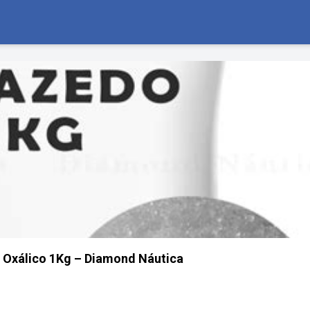
 Oxálico 1Kg – Diamond Náutica