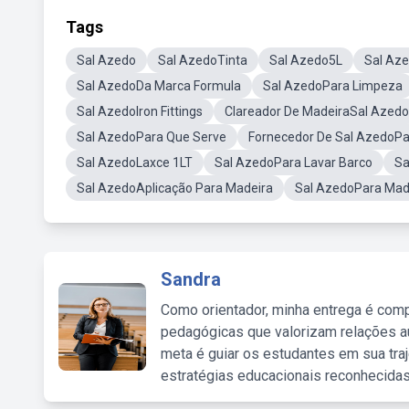
Tags
Sal Azedo
Sal AzedoTinta
Sal Azedo5L
Sal Az
Sal AzedoDa Marca Formula
Sal AzedoPara Limpeza
Sal AzedoIron Fittings
Clareador De MadeiraSal Azedo
Sal AzedoPara Que Serve
Fornecedor De Sal AzedoPa
Sal AzedoLaxce 1LT
Sal AzedoPara Lavar Barco
Sa
Sal AzedoAplicação Para Madeira
Sal AzedoPara Made
Sandra
Como orientador, minha entrega é comp
pedagógicas que valorizam relações au
meta é guiar os estudantes em sua traj
estratégias educacionais reconhecidas