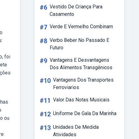
#6
Vestido De Criança Para
Casamento
#7
Verde E Vermelho Combinam
co
#8
Verbo Beber No Passado E
s:
Futuro
, foi
#9
Vantagens E Desvantagens
rete
Dos Alimentos Transgênicos
oções
#10
Vantagens Dos Transportes
Ferroviarios
#11
Valor Das Notas Musicais
chas
o
#12
Uniforme De Gala Da Marinha
co ou
#13
Unidades De Medida
re
Atividades