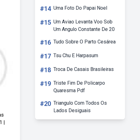
#14
Uma Foto Do Papai Noel
#15
Um Aviao Levanta Voo Sob
Um Angulo Constante De 20
#16
Tudo Sobre O Parto Cesárea
#17
Tsu Chu E Harpasum
#18
Troca De Casais Brasileiras
#19
Triste Fim De Policarpo
Quaresma Pdf
#20
Triangulo Com Todos Os
Lados Desiguais
as
1 |