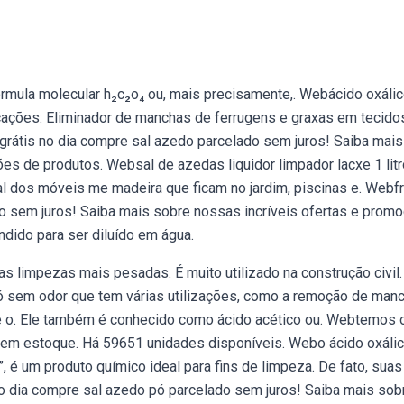
órmula molecular h₂c₂o₄ ou, mais precisamente,. Webácido oxáli
icações: Eliminador de manchas de ferrugens e graxas em tecido
rátis no dia compre sal azedo parcelado sem juros! Saiba mais
s de produtos. Websal de azedas liquidor limpador lacxe 1 litro
al dos móveis me madeira que ficam no jardim, piscinas e. Webf
do sem juros! Saiba mais sobre nossas incríveis ofertas e prom
dido para ser diluído em água.
s limpezas mais pesadas. É muito utilizado na construção civil.
pó sem odor que tem várias utilizações, como a remoção de man
 e o. Ele também é conhecido como ácido acético ou. Webtemos 
l em estoque. Há 59651 unidades disponíveis. Webo ácido oxáli
 é um produto químico ideal para fins de limpeza. De fato, suas
no dia compre sal azedo pó parcelado sem juros! Saiba mais sob