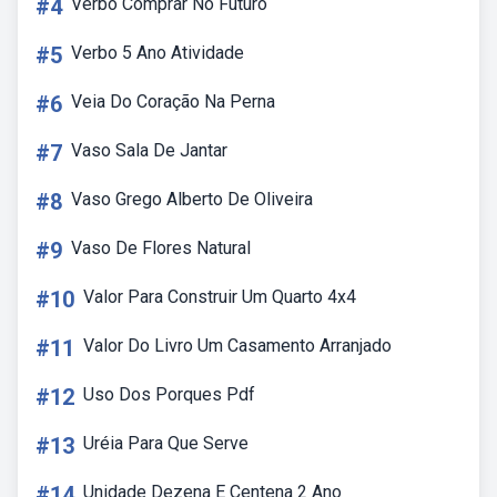
#4
Verbo Comprar No Futuro
#5
Verbo 5 Ano Atividade
#6
Veia Do Coração Na Perna
#7
Vaso Sala De Jantar
#8
Vaso Grego Alberto De Oliveira
#9
Vaso De Flores Natural
#10
Valor Para Construir Um Quarto 4x4
#11
Valor Do Livro Um Casamento Arranjado
#12
Uso Dos Porques Pdf
#13
Uréia Para Que Serve
#14
Unidade Dezena E Centena 2 Ano