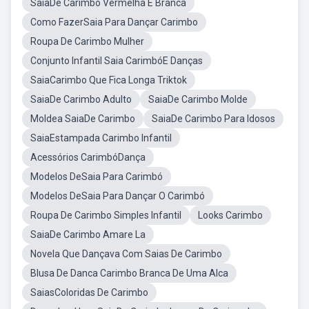
SaiaDe Carimbo Vermelha E Branca
Como FazerSaia Para Dançar Carimbo
Roupa De Carimbo Mulher
Conjunto Infantil Saia CarimbóE Danças
SaiaCarimbo Que Fica Longa Triktok
SaiaDe Carimbo Adulto
SaiaDe Carimbo Molde
Moldea SaiaDe Carimbo
SaiaDe Carimbo Para Idosos
SaiaEstampada Carimbo Infantil
Acessórios CarimbóDança
Modelos DeSaia Para Carimbó
Modelos DeSaia Para Dançar O Carimbó
Roupa De Carimbo Simples Infantil
Looks Carimbo
SaiaDe Carimbo Amare La
Novela Que Dançava Com Saias De Carimbo
Blusa De Danca Carimbo Branca De Uma Alca
SaiasColoridas De Carimbo