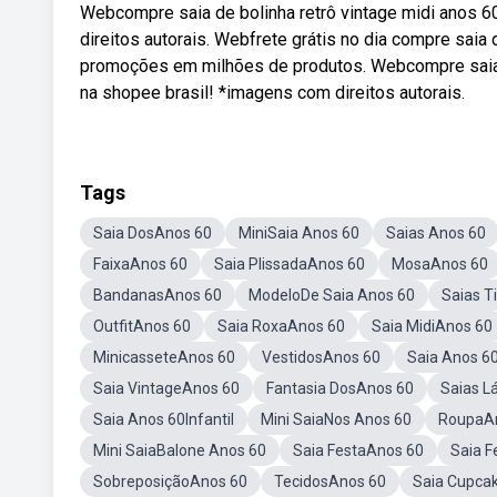
Webcompre saia de bolinha retrô vintage midi anos 6
direitos autorais. Webfrete grátis no dia compre saia
promoções em milhões de produtos. Webcompre saia de
na shopee brasil! *imagens com direitos autorais.
Tags
Saia DosAnos 60
MiniSaia Anos 60
Saias Anos 60
FaixaAnos 60
Saia PlissadaAnos 60
MosaAnos 60
BandanasAnos 60
ModeloDe Saia Anos 60
Saias T
OutfitAnos 60
Saia RoxaAnos 60
Saia MidiAnos 60
MinicasseteAnos 60
VestidosAnos 60
Saia Anos 6
Saia VintageAnos 60
Fantasia DosAnos 60
Saias L
Saia Anos 60Infantil
Mini SaiaNos Anos 60
RoupaA
Mini SaiaBalone Anos 60
Saia FestaAnos 60
Saia 
SobreposiçãoAnos 60
TecidosAnos 60
Saia Cupca