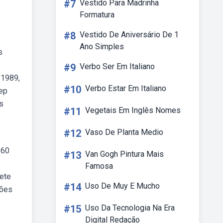
#7
Vestido Para Madrinha
Formatura
#8
Vestido De Aniversário De 1
Ano Simples
s
1
#9
Verbo Ser Em Italiano
 1989,
#10
Verbo Estar Em Italiano
 ep
s
#11
Vegetais Em Inglês Nomes
#12
Vaso De Planta Medio
 60
#13
Van Gogh Pintura Mais
Famosa
rete
#14
Uso De Muy E Mucho
ções
#15
Uso Da Tecnologia Na Era
Digital Redação