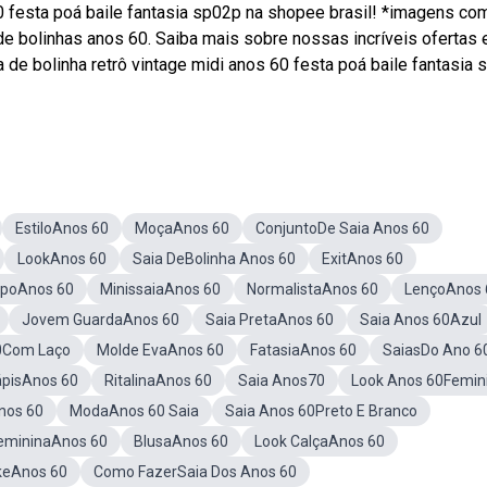
0 festa poá baile fantasia sp02p na shopee brasil! *imagens co
 de bolinhas anos 60. Saiba mais sobre nossas incríveis ofertas 
 bolinha retrô vintage midi anos 60 festa poá baile fantasia 
EstiloAnos 60
MoçaAnos 60
ConjuntoDe Saia Anos 60
LookAnos 60
Saia DeBolinha Anos 60
ExitAnos 60
ipoAnos 60
MinissaiaAnos 60
NormalistaAnos 60
LençoAnos 
Jovem GuardaAnos 60
Saia PretaAnos 60
Saia Anos 60Azul
0Com Laço
Molde EvaAnos 60
FatasiaAnos 60
SaiasDo Ano 6
ápisAnos 60
RitalinaAnos 60
Saia Anos70
Look Anos 60Femin
nos 60
ModaAnos 60 Saia
Saia Anos 60Preto E Branco
FemininaAnos 60
BlusaAnos 60
Look CalçaAnos 60
keAnos 60
Como FazerSaia Dos Anos 60