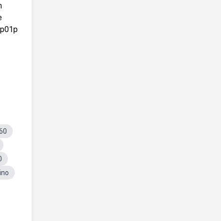
m
e
sp01p
60
0
ino